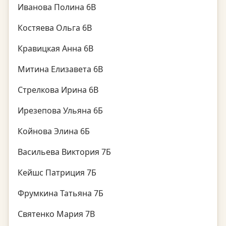
Иванова Полина 6В
Костяева Ольга 6В
Кравицкая Анна 6В
Митина Елизавета 6В
Стрелкова Ирина 6В
Ирезепова Ульяна 6Б
Койнова Элина 6Б
Васильева Виктория 7Б
Кейшс Патриция 7Б
Фрумкина Татьяна 7Б
Святенко Мария 7В