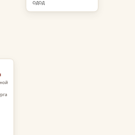
ОДОД
ы
ьной
урга