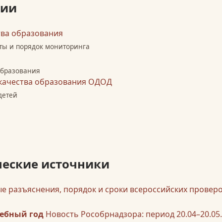
зии
тва образования
кты и порядок мониторинга
образования
 качества образования ОДОД
детей
еские источники
 разъяснения, порядок и сроки всероссийских провер
чебный год
Новость Рособрнадзора: период 20.04–20.05.