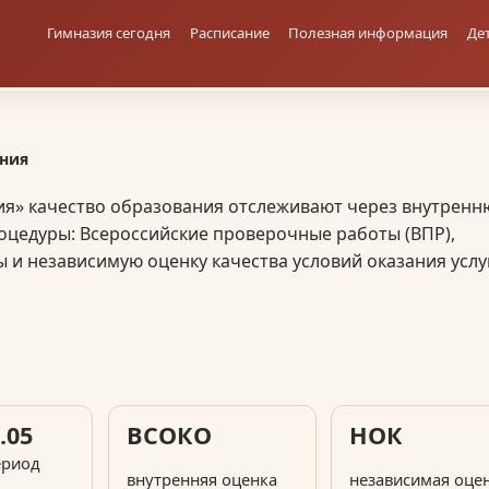
Гимназия сегодня
Расписание
Полезная информация
Де
ния
ия» качество образования отслеживают через внутрен
оцедуры: Всероссийские проверочные работы (ВПР),
и независимую оценку качества условий оказания услуг
.05
ВСОКО
НОК
ериод
внутренняя оценка
независимая оце