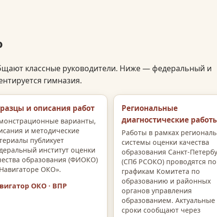
о
бщают классные руководители. Ниже — федеральный и
ентируется гимназия.
разцы и описания работ
Региональные
диагностические работ
монстрационные варианты,
исания и методические
Работы в рамках регионал
териалы публикует
системы оценки качества
деральный институт оценки
образования Санкт-Петерб
чества образования (ФИОКО)
(СПб РСОКО) проводятся по
«Навигаторе ОКО».
графикам Комитета по
образованию и районных
вигатор ОКО · ВПР
органов управления
образованием. Актуальные
сроки сообщают через