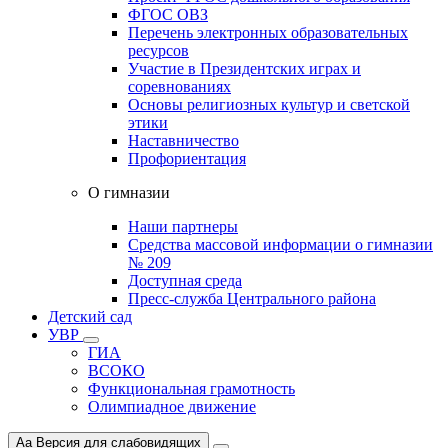
ФГОС ОВЗ
Перечень электронных образовательных
ресурсов
Участие в Президентских играх и
соревнованиях
Основы религиозных культур и светской
этики
Наставничество
Профориентация
О гимназии
Наши партнеры
Средства массовой информации о гимназии
№ 209
Доступная среда
Пресс-служба Центрального района
Детский сад
УВР
ГИА
ВСОКО
Функциональная грамотность
Олимпиадное движение
Aa
Версия для слабовидящих