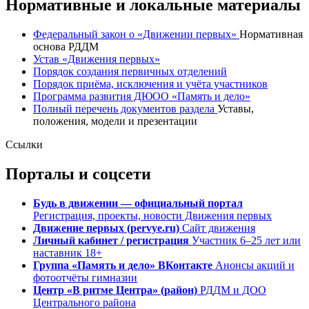
Нормативные и локальные материалы
Федеральный закон о «Движении первых»
Нормативная
основа РДДМ
Устав «Движения первых»
Порядок создания первичных отделений
Порядок приёма, исключения и учёта участников
Программа развития ДЮОО «Память и дело»
Полный перечень документов раздела
Уставы,
положения, модели и презентации
Ссылки
Порталы и соцсети
Будь в движении — официальный портал
Регистрация, проекты, новости Движения первых
Движение первых (pervye.ru)
Сайт движения
Личный кабинет / регистрация
Участник 6–25 лет или
наставник 18+
Группа «Память и дело» ВКонтакте
Анонсы акций и
фотоотчёты гимназии
Центр «В ритме Центра» (район)
РДДМ и ДОО
Центрального района