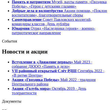
Память и патриотизм
Музей, вахты памяти, «Гвоздика
Победы», «Герои с детскими глазами»
Добрые дела и волонтёрство
Акции помощи, «Поклон
воспитателям», благотворительные сборы
Самоуправление
Совет Павловских коллегий,
командиры классов, День дублёра
Юнармия
Отряд «Наследники героев» · военно-
патриотическое направление
События
Новости и акции
Вступление в «Движение первых»
Май 2023 ·
собрание ДЮОО «Память и дело»
VII районный открытый Слёт РДШ
Сентябрь 2022 ·
«В ритме Центра»
Акция «Гвоздика Победы»
Май 2022 · традиция
Центрального района
Акция «Голубь мира»
Октябрь 2019 · День
толерантности
Документы