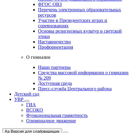
ФГОС ОВЗ
Перечень электронных образовательных
ресурсов
Участие в Президентских играх и
соревнованиях
Основы религиозных культур и светской
этики
Наставничество
Профориентация
О гимназии
Наши партнеры
Средства массовой информации о гимназии
№ 209
Доступная среда
Пресс-служба Центрального района
Детский сад
УВР
ГИА
ВСОКО
Функциональная грамотность
Олимпиадное движение
Aa
Версия для слабовидящих