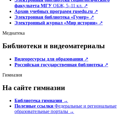
факультета МГУ
ОБЖ, 5–11 кл.
↗
Архив учебных программ rusedu.ru
↗
Электронная библиотека «Гумер»
↗
Электронный журнал «Мир истории»
↗
Медиатека
Библиотеки и видеоматериалы
Видеоресурсы для образования
↗
Российская государственная библиотека
↗
Гимназия
На сайте гимназии
Библиотека гимназии
→
Полезные ссылки
Федеральные и региональные
образовательные порталы
→