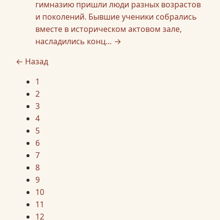
гимназию пришли люди разных возрастов
и поколений. Бывшие ученики собрались
вместе в историческом актовом зале,
насладились конц…
→
← Назад
1
2
3
4
5
6
7
8
9
10
11
12