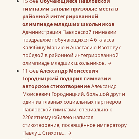
15
фев
Обучающиеся Павловской
гимназии заняли призовые места в
районной интегрированной
олимпиаде младших школьников
Администрация Павловской гимназии
поздравляет обучающихся 4 б класса
Калябину Марию и Анастасию Изотову с
победой в районной интегрированной
олимпиаде младших школьников.
→
11
фев
Александр Моисеевич
Городницкий подарил гимназии
авторское стихотворение
Александр
Моисеевич Городницкий, большой друг и
один из главных социальных партнеров
Павловской гимназии, специально к
220летнему юбилею написал
стихотворение, посвящённое императору
Павлу I. Стихотв…
→