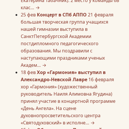
Екатерина Табачник). 2 место у команды 6Б
клас…
→
25
фев
Концерт в СПб АППО
21 февраля
большая творческая группа учащихся
нашей гимназии выступила в
СанктПетербургской Академии
постдипломного педагогического
образования. Мы поздравили с
наступающими праздниками ученых
Академ…
→
18
фев
Хор «Гармония» выступил в
Александро-Невской Лавре
16 февраля
хор «Гармония» (художественный
руководитель Наиля Алимовна Ягудина)
принял участие в концертной программе
«День Ангела». На сцене
духовнопросветительского центра
«Святодуховский» в исполне…
→