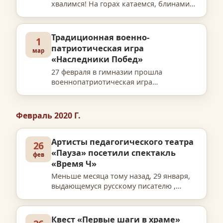
хвалимся! На горах катаемся, блинами
объедаемся! Активисты ДЮОО «Память
и дело», первичного отделения
Российского Движения Школьников,
Традиционная военно-
1
Коллегия добрых дел 3Б класса провел…
патриотическая игра
мар
«Наследники Побед»
27 февраля в гимназии прошла
военнопатриотическая игра
«Наследники Побед». 6 испытаний
преодолели 10 команд из 58 классов. В
состав судейской коллегии вошли
Февраль 2020 Г.
директор гимназии Д.Г. Ефимов,
заместитель…
Артисты педагогического театра
26
«Пауза» посетили спектакль
фев
«Время Ч»
Меньше месяца тому назад, 29 января,
выдающемуся русскому писателю ,
прозаику, драматургу, классику мировой
литературы, врачу по профессии Антону
Павловичу Чехову исполнилось 160 лет.
Квест «Первые шаги в храме»