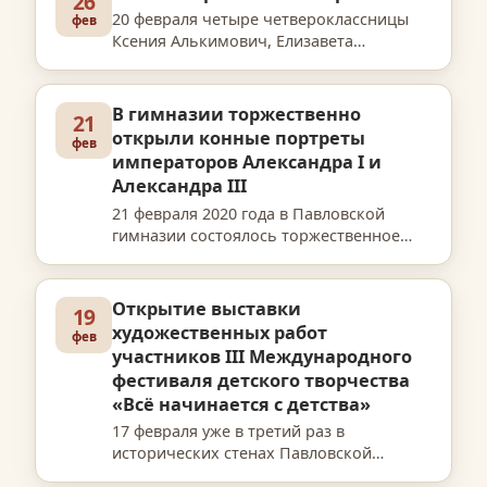
26
В связи с этим …
20 февраля четыре четвероклассницы
фев
Ксения Алькимович, Елизавета
Архипова, Мария Аристархова и Диана
Анцырева приняли участие в районном
духовнопросветительском квесте
В гимназии торжественно
21
«Первые шаги в храме», который о…
открыли конные портреты
фев
императоров Александра I и
Александра III
21 февраля 2020 года в Павловской
гимназии состоялось торжественное
открытие конных портретов
императоров Александра I и Александра
III, созданных художницей Еленой
Открытие выставки
19
Владимировной Петрусенко.
художественных работ
фев
Мероприя…
участников III Международного
фестиваля детского творчества
«Всё начинается с детства»
17 февраля уже в третий раз в
исторических стенах Павловской
гимназии открылась выставка работ