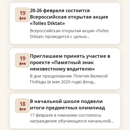
юных художников – участников III
Международного фестиваля детского
20-26 февраля состоится
19
творчества, организованного Фондом
Всероссийская открытая акция
фев
Ал…
«Tolles Diktat»
Всероссийская открытая акция «Tolles
Diktat» проводится с целью
популяризации немецкого языка и
развития культуры грамотного письма
на немецком языке. Акция приурочена к
Приглашаем принять участие в
19
Международному Дню родного яз…
проекте «Памятный знак
фев
неизвестному водителю»
В дни празднования 75летия Великой
Победы (в мае 2020 года) фонд
Александра Моисеевича Городницкого
планирует изготовить памятный знак
«Неизвестному водителю» и открыть его
В начальной школе подвели
18
на территории музея «Кобон…
итоги предметных олимпиад
фев
17 февраля в гимназии состоялось
награждение обучающихся начальной
школы – призёров и победителей