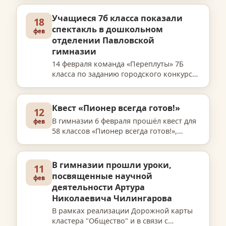
школьного этапа предметных
олимпиад. На торжественной линейке в
Учащиеся 7б класса показали
18
этот день собрались все гимназисты 14…
спектакль в дошкольном
фев
отделении Павловской
гимназии
14 февраля команда «Переплуты» 7Б
класса по заданию городского конкурса
«Большая Регата» показала трем
группам дошкольного отделения
Павловской гимназии кукольный
Квест «Пионер всегда готов!»
12
спектакль «Бременские музыканты».
В гимназии 6 февраля прошёл квест для
фев
Ко…
58 классов «Пионер всегда готов!»,
приуроченный к Декаде истории.
Участвовали 10 команд по 6 человек в
каждой. Ребята легко погрузилась во
В гимназии прошли уроки,
11
времена советского пер…
посвященные научной
фев
деятельности Артура
Николаевича Чилингарова
В рамках реализации Дорожной карты
кластера "Общество" и в связи с