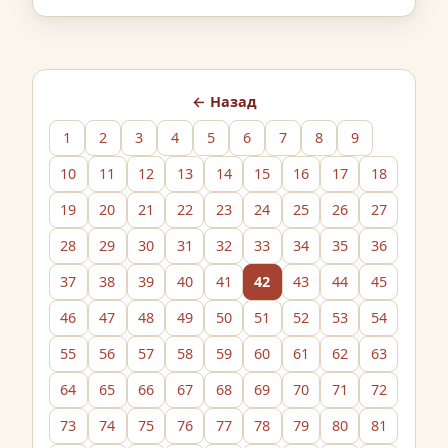
200летием открытия Антарктиды
русскими военными моряками,
путешественниками Ф.Ф.
Беллинзгаузеном и М.П. Лазаревым в
гимназии прошли …
← Назад
1
2
3
4
5
6
7
8
9
10
11
12
13
14
15
16
17
18
19
20
21
22
23
24
25
26
27
28
29
30
31
32
33
34
35
36
37
38
39
40
41
42
43
44
45
46
47
48
49
50
51
52
53
54
55
56
57
58
59
60
61
62
63
64
65
66
67
68
69
70
71
72
73
74
75
76
77
78
79
80
81