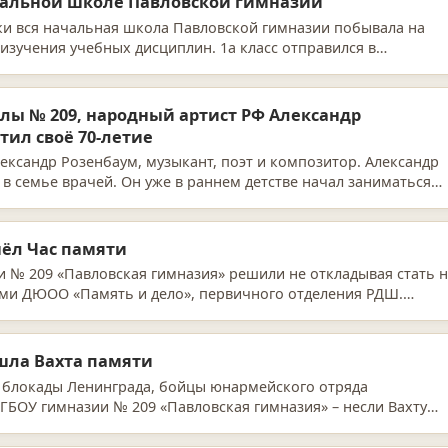
чальной школе Павловской гимназии
ски вся начальная школа Павловской гимназии побывала на
изучения учебных дисциплин. 1а класс отправился в
х …
лы № 209, народный артист РФ Александр
тил своё 70-летие
лександр Розенбаум, музыкант, поэт и композитор. Александр
 в семье врачей. Он уже в раннем детстве начал заниматься
шёл Час памяти
и № 209 «Павловская гимназия» решили не откладывая стать 
ами ДЮОО «Память и дело», первичного отделения РДШ.
ошла Вахта памяти
в блокады Ленинграда, бойцы юнармейского отряда
 ГБОУ гимназии № 209 «Павловская гимназия» – несли Вахту
 имен…