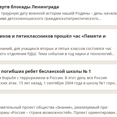
жертв блокады Ленинграда
ую траурную дату военной истории нашей Родины – день начала
тиве детскоюношеского гражданскопатриотического
а В…
ников и пятиклассников прошёл час «Памяти и
знаний, для учащихся вторых и пятых классов состоялся час
го отделения РДШ. Тема события в год науки и технологий
ь погибших ребят бесланской школы № 1
в борьбе с терроризмом в России. В этот день вся Россия
их атак. 15 лет назад, 1 сентября 2004 года в школу №1 горо
зовательный проект общества «Знание», реализуемый при
ормы «Россия – страна возможностей». Проект ориентирован