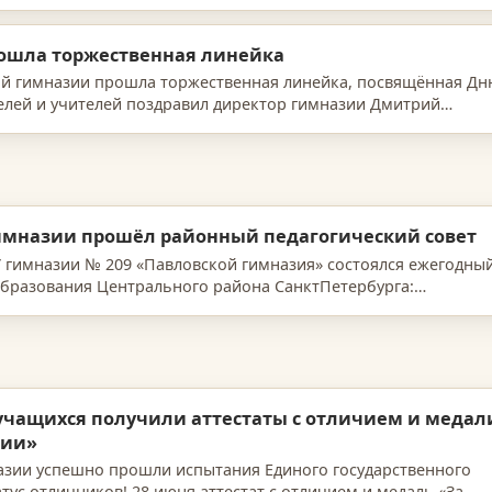
у…
рошла торжественная линейка
кой гимназии прошла торжественная линейка, посвящённая Д
елей и учителей поздравил директор гимназии Дмитрий
и…
 гимназии прошёл районный педагогический совет
ОУ гимназии № 209 «Павловской гимназия» состоялся ежегодны
образования Центрального района СанктПетербурга:
 учащихся получили аттестаты с отличием и медал
нии»
зии успешно прошли испытания Единого государственного
тус отличников! 28 июня аттестат с отличием и медаль «За