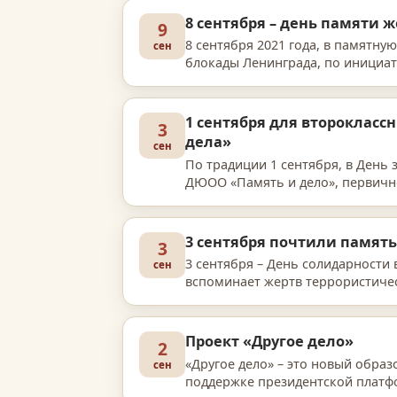
8 сентября – день памяти 
9
8 сентября 2021 года, в памятн
сен
блокады Ленинграда, по инициа
общественного движения «Ребят
1 сентября для второкласс
3
дела»
сен
По традиции 1 сентября, в День 
ДЮОО «Память и дело», первично
была сформулирована так:…
3 сентября почтили памят
3
3 сентября – День солидарности 
сен
вспоминает жертв террористическ
Беслан во время тор…
Проект «Другое дело»
2
«Другое дело» – это новый обра
сен
поддержке президентской платф