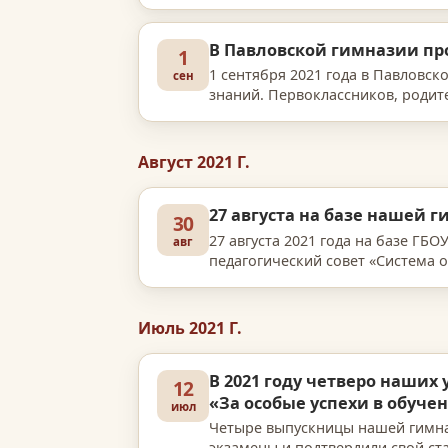
на молодёжь и профессиональн
В Павловской гимназии п
1
1 сентября 2021 года в Павловс
сен
знаний. Первоклассников, родит
Георгиевич Ефимов. Начинающ
Август 2021 Г.
27 августа на базе нашей
30
27 августа 2021 года на базе ГБ
авг
педагогический совет «Система 
архитектура завтрашнего дня».…
Июль 2021 Г.
В 2021 году четверо наших
12
«За особые успехи в обуче
июл
Четыре выпускницы нашей гимна
экзамены и подтвердили свой ста