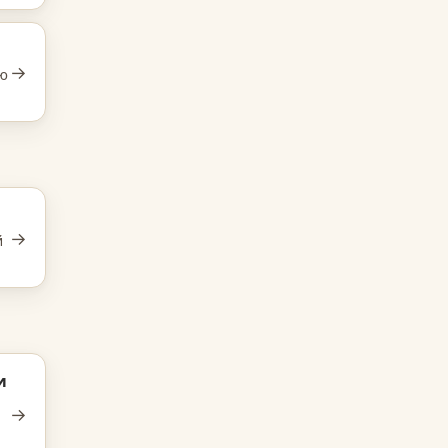
→
ню
→
й
и
→