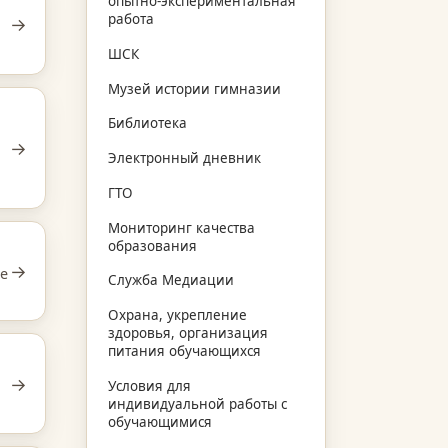
опытно-экспериментальная
работа
→
ШСК
Музей истории гимназии
Библиотека
→
Электронный дневник
ГТО
Мониторинг качества
образования
→
не
Служба Медиации
Охрана, укрепление
здоровья, организация
питания обучающихся
→
Условия для
индивидуальной работы с
обучающимися