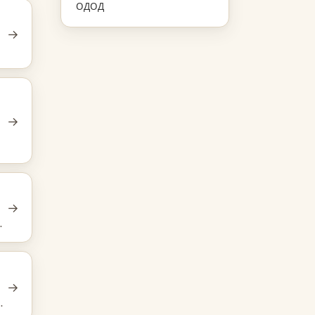
ОДОД
→
→
→
да
→