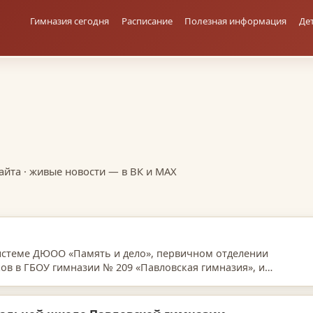
Гимназия сегодня
Расписание
Полезная информация
Де
 сайта · живые новости — в ВК и MAX
стеме ДЮОО «Память и дело», первичном отделении
в в ГБОУ гимназии № 209 «Павловская гимназия», и
тали приобретен…