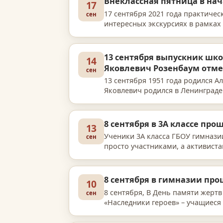
Внеклассная пятница в на
17
17 сентября 2021 года практиче
сен
интересных экскурсиях в рамках 
Ленинградский зоопарк (в рамка
13 сентября выпускник шко
14
Яковлевич Розенбаум отме
сен
13 сентября 1951 года родился А
Яковлевич родился в Ленинграде
музыкой. «Я на сцене …
8 сентября в 3А классе про
13
Ученики 3А класса ГБОУ гимнази
сен
просто участниками, а активист
Совершенно самостоятельно, …
8 сентября в гимназии пр
10
8 сентября, В День памяти жерт
сен
«Наследники героев» – учащиеся
памяти у мемориальной доски с