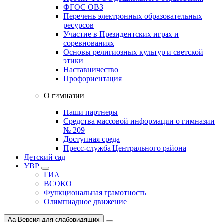
ФГОС ОВЗ
Перечень электронных образовательных
ресурсов
Участие в Президентских играх и
соревнованиях
Основы религиозных культур и светской
этики
Наставничество
Профориентация
О гимназии
Наши партнеры
Средства массовой информации о гимназии
№ 209
Доступная среда
Пресс-служба Центрального района
Детский сад
УВР
ГИА
ВСОКО
Функциональная грамотность
Олимпиадное движение
Aa
Версия для слабовидящих