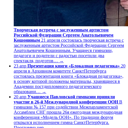
Творческая встреча с заслуженным артистом
Российской Федерации Сергеем Анатольевичем
Кошониным
21 апреля состоялась творческая встреча с
заслуженным артистом Российской Федерации Сергеем
Анатольевичем Кошониным. Учащиеся гимназии,
педагоги и родители с радостью посетили два
спектакля, подготов…
→
23
апр
Презентация книги «Блокадная педагогика»
20
апреля в Архивном комитете СанктПетербурга
состоялась презентация книги «Блокадная педагогика»,
в основу которой положены материалы, хранящиеся в
Академии постдипломного педагогического
образовани…
→
20
апр
Учащиеся Павловской гимназии приняли
участие в 26-й Международной конференции ООН
В
гимназии № 157 при содействии Межпарламентской
Ассамблеи СНГ прошла 26я ежегодная международная
конференция «Модель ООН». По традиции форум
открылся исполнением гимна СанктПетербурга.
Программа цер…
→