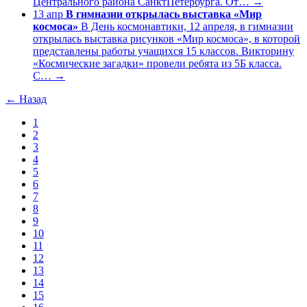
Центрального района СанктПетербурга. От…
→
13
апр
В гимназии открылась выставка «Мир
космоса»
В День космонавтики, 12 апреля, в гимназии
открылась выставка рисунков «Мир космоса», в которой
представлены работы учащихся 15 классов. Викторину
«Космические загадки» провели ребята из 5Б класса.
С…
→
← Назад
1
2
3
4
5
6
7
8
9
10
11
12
13
14
15