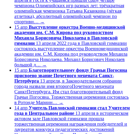
апреля в гости к учащимся пришли сразу четыре
чемпиона Олимпийских игр разных лет: трёхкратная
олимпийская чемпионка Татьяна Казанкина (лёгкая
атлетика), абсолютный олимпийский чемпион по
спортивн…
→
15
апр
Выступление оркестра Военно-медицинской
академии им. С.М. Кирова под руководством
Михаила Борисовича Николаева в Павловской
гимназии
13 апреля 2022 года в Павловской гимназии
состоялось выступление оркестра Военномедицинской
академии им. С.М. Кирова под руководством Михаила
Борисовича Николаева. Михаил Борисович Николаев
большой д…
→
15
апр
Благотворительному фонду Грачьи Погосяна
присвоено звание Почетного мецената Санкт-
Петербурга
13 апреля, в Законодательном собрании
города назвали имя второгоПочетного мецената
СанктПетербурга. Им стал благотворительный фонд
Грачьи Погосяна. Торжественная церемония состоялась
в Ротонде Мариин…
→
14
апр
Учитель Павловской гимназии стал Учителем
года в Центральном районе
13 апреля в историческом
актовом зале Павловской гимназии прошла
торжественная церемония награждения победителей и
лауреатов конкурса педагогических достижений