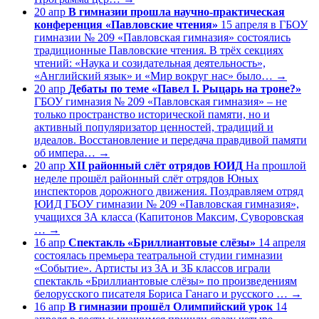
20
апр
В гимназии прошла научно-практическая
конференция «Павловские чтения»
15 апреля в ГБОУ
гимназии № 209 «Павловская гимназия» состоялись
традиционные Павловские чтения. В трёх секциях
чтений: «Наука и созидательная деятельность»,
«Английский язык» и «Мир вокруг нас» было…
→
20
апр
Дебаты по теме «Павел I. Рыцарь на троне?»
ГБОУ гимназия № 209 «Павловская гимназия» – не
только пространство исторической памяти, но и
активный популяризатор ценностей, традиций и
идеалов. Восстановление и передача правдивой памяти
об импера…
→
20
апр
XII районный слёт отрядов ЮИД
На прошлой
неделе прошёл районный слёт отрядов Юных
инспекторов дорожного движения. Поздравляем отряд
ЮИД ГБОУ гимназии № 209 «Павловская гимназия»,
учащихся 3А класса (Капитонов Максим, Суворовская
…
→
16
апр
Спектакль «Бриллиантовые слёзы»
14 апреля
состоялась премьера театральной студии гимназии
«Событие». Артисты из 3А и 3Б классов играли
спектакль «Бриллиантовые слёзы» по произведениям
белорусского писателя Бориса Ганаго и русского …
→
16
апр
В гимназии прошёл Олимпийский урок
14