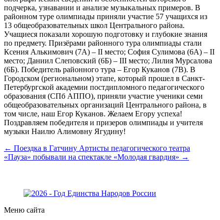
подчерка, узнавании и анализе музыкальных примеров. В
районном туре олимпиады приняли участие 57 учащихся из
13 общеобразовательных школ Центрального района.
Учащиеся показали хорошую подготовку и глубокие знания
по предмету. Призёрами районного тура олимпиады стали
Ксения Алькимович (7А) – II место; София Сулимова (6А) – II
место; Даниил Слеповский (6Б) – III место; Лилия Мурсалова
(6Б). Победитель районного тура – Егор Куканов (7В). В
Городском (региональном) этапе, который прошел в Санкт-
Петербургской академии постдипломного педагогического
образования (СПб АППО), приняли участие ученики семи
общеобразовательных организаций Центрального района, в
том числе, наш Егор Куканов. Желаем Егору успеха!
Поздравляем победителя и призеров олимпиады и учителя
музыки Наилю Алимовну Ягудину!
← Поездка в Гатчину
Артисты педагогического театра
«Пауза» побывали на спектакле «Молодая гвардия» →
Меню сайта