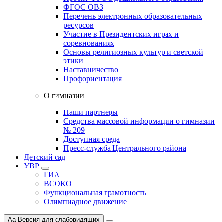
ФГОС ОВЗ
Перечень электронных образовательных
ресурсов
Участие в Президентских играх и
соревнованиях
Основы религиозных культур и светской
этики
Наставничество
Профориентация
О гимназии
Наши партнеры
Средства массовой информации о гимназии
№ 209
Доступная среда
Пресс-служба Центрального района
Детский сад
УВР
ГИА
ВСОКО
Функциональная грамотность
Олимпиадное движение
Aa
Версия для слабовидящих