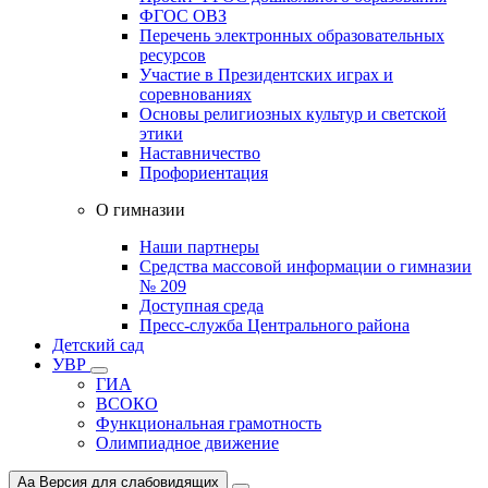
ФГОС ОВЗ
Перечень электронных образовательных
ресурсов
Участие в Президентских играх и
соревнованиях
Основы религиозных культур и светской
этики
Наставничество
Профориентация
О гимназии
Наши партнеры
Средства массовой информации о гимназии
№ 209
Доступная среда
Пресс-служба Центрального района
Детский сад
УВР
ГИА
ВСОКО
Функциональная грамотность
Олимпиадное движение
Aa
Версия для слабовидящих