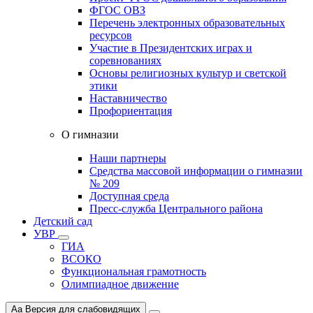
ФГОС ОВЗ
Перечень электронных образовательных
ресурсов
Участие в Президентских играх и
соревнованиях
Основы религиозных культур и светской
этики
Наставничество
Профориентация
О гимназии
Наши партнеры
Средства массовой информации о гимназии
№ 209
Доступная среда
Пресс-служба Центрального района
Детский сад
УВР
ГИА
ВСОКО
Функциональная грамотность
Олимпиадное движение
Aa
Версия для слабовидящих