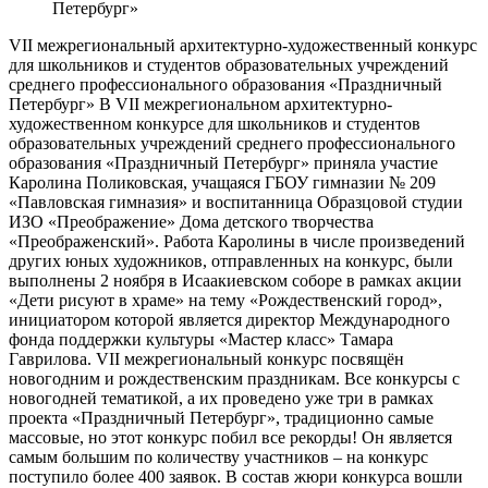
VII межрегиональный архитектурно-художественный конкурс
для школьников и студентов образовательных учреждений
среднего профессионального образования «Праздничный
Петербург» В VII межрегиональном архитектурно-
художественном конкурсе для школьников и студентов
образовательных учреждений среднего профессионального
образования «Праздничный Петербург» приняла участие
Каролина Поликовская, учащаяся ГБОУ гимназии № 209
«Павловская гимназия» и воспитанница Образцовой студии
ИЗО «Преображение» Дома детского творчества
«Преображенский». Работа Каролины в числе произведений
других юных художников, отправленных на конкурс, были
выполнены 2 ноября в Исаакиевском соборе в рамках акции
«Дети рисуют в храме» на тему «Рождественский город»,
инициатором которой является директор Международного
фонда поддержки культуры «Мастер класс» Тамара
Гаврилова. VII межрегиональный конкурс посвящён
новогодним и рождественским праздникам. Все конкурсы с
новогодней тематикой, а их проведено уже три в рамках
проекта «Праздничный Петербург», традиционно самые
массовые, но этот конкурс побил все рекорды! Он является
самым большим по количеству участников – на конкурс
поступило более 400 заявок. В состав жюри конкурса вошли