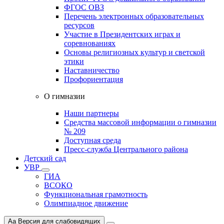
ФГОС ОВЗ
Перечень электронных образовательных
ресурсов
Участие в Президентских играх и
соревнованиях
Основы религиозных культур и светской
этики
Наставничество
Профориентация
О гимназии
Наши партнеры
Средства массовой информации о гимназии
№ 209
Доступная среда
Пресс-служба Центрального района
Детский сад
УВР
ГИА
ВСОКО
Функциональная грамотность
Олимпиадное движение
Aa
Версия для слабовидящих