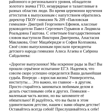
районного и регионального уровня, обладатели
золотого значка ГТО, незаурядные и талантливые в
разных областях люди. Во время церемонии вручения
аттестатов к выпускникам с напутствием обратились
директор ГБОУ гимназии № 209 «Павловская
гимназия» Дмитрий Георгиевич Ефимов, классные
руководители Павел Сергеевич Гурьянов и Людмила
Роальдовна Гаштова. С ответным благодарственным
словом выступили Виктория Дмитриева, Анастасия
Маклакова, Олег Мацаберидзе и София Колпакова.
Своё слово выпускникам прислали президенты
детского народа гимназии Алиса Агаева и Сабрина
Сайдалиева:
«Дорогие выпускники! Мы искренне рады за Вас! Вы
прошли серьёзное испытание ЕГЭ. Надеемся, что
совсем скоро успешно определится Ваша дальнейшая
судьба. Впереди – взрослая жизнь! Университеты,
институты… Это важно, но главное – в другом.
Просто старайтесь заниматься любимым делом и
делать счастливыми себя и других. Гимназия –
маленькая часть жизни, но вы запомните её
обязательно! И радуйтесь, что вы были в этом
удивительном детстве, нашем с вами общем детстве!
Оставайтесь всегда собой! Прислушивайтесь к себе!