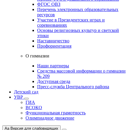
ФГОС ОВЗ
Перечень электронных образовательных
ресурсов
Участие в Президентских играх и
соревнованиях
Основы религиозных культур и светской
этики
Наставничество
Профориентация
О гимназии
Наши партнеры
Средства массовой информации о гимназии
№ 209
Доступная среда
Пресс-служба Центрального района
Детский сад
УВР
ГИА
ВСОКО
Функциональная грамотность
Олимпиадное движение
Aa
Версия для слабовидящих