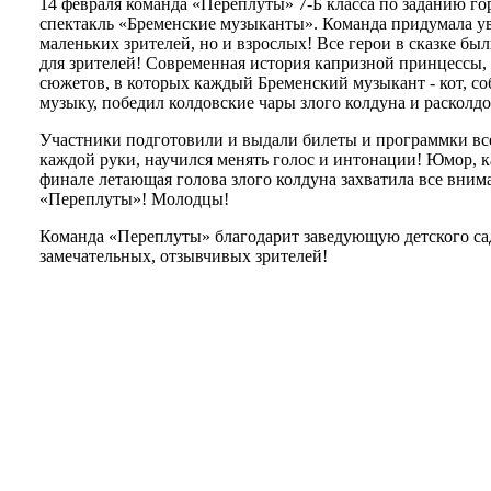
14 февраля команда «Переплуты» 7-Б класса по заданию г
спектакль «Бременские музыканты». Команда придумала у
маленьких зрителей, но и взрослых! Все герои в сказке б
для зрителей! Современная история капризной принцессы,
сюжетов, в которых каждый Бременский музыкант - кот, со
музыку, победил колдовские чары злого колдуна и расколдо
Участники подготовили и выдали билеты и программки все
каждой руки, научился менять голос и интонации! Юмор, к
финале летающая голова злого колдуна захватила все вним
«Переплуты»! Молодцы!
Команда «Переплуты» благодарит заведующую детского сад
замечательных, отзывчивых зрителей!