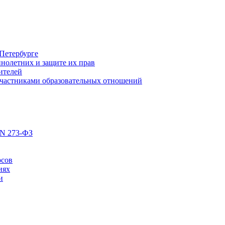
Петербурге
нолетних и защите их прав
ителей
участниками образовательных отношений
 N 273-ФЗ
рсов
иях
и