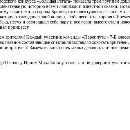
ородского конкурса «Большая Регата» показала трем группам до
влекательную историю всеми любимой и известной сказки. Нов
ыли музыкантами из города Бремен, интеллектуально развитыми 
 которую заколдовал злой колдун, любящего отца короля и Бре
бака, петух и осел нашел себе пару и все герои вместе стали и
вал принцессу.
м зрителям! Каждый участник команды «Переплуты» 7-Б класса 
ак главное составляющее спектакля заставлял хохотать зрителей
ание зрителей! Замечательный спектакль сделали отличные режи
а Гоголеву Ирину Михайловну за оказанное доверие к участник