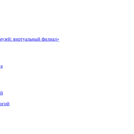
музей: виртуальный филиал»
га
ей
логий