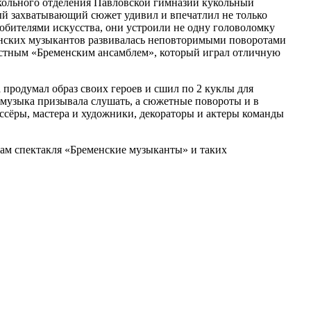
школьного отделения Павловской гимназии кукольный
ый захватывающий сюжет удивил и впечатлил не только
любителями искусства, они устроили не одну головоломку
менских музыкантов развивалась неповторимыми поворотами
звестным «Бременским ансамблем», который играл отличную
продумал образ своих героев и сшил по 2 куклы для
, музыка призывала слушать, а сюжетные повороты и в
ссёры, мастера и художники, декораторы и актеры команды
ам спектакля «Бременские музыканты» и таких