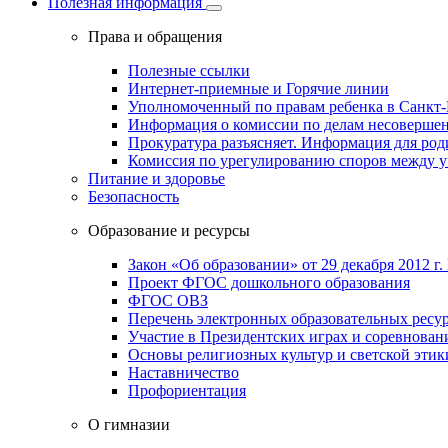
Полезная информация
Права и обращения
Полезные ссылки
Интернет-приемные и Горячие линии
Уполномоченный по правам ребенка в Санкт-
Информация о комиссии по делам несовершен
Прокуратура разъясняет. Информация для род
Комиссия по урегулированию споров между 
Питание и здоровье
Безопасность
Образование и ресурсы
Закон «Об образовании» от 29 декабря 2012 г.
Проект ФГОС дошкольного образования
ФГОС ОВЗ
Перечень электронных образовательных ресу
Участие в Президентских играх и соревнован
Основы религиозных культур и светской этик
Наставничество
Профориентация
О гимназии