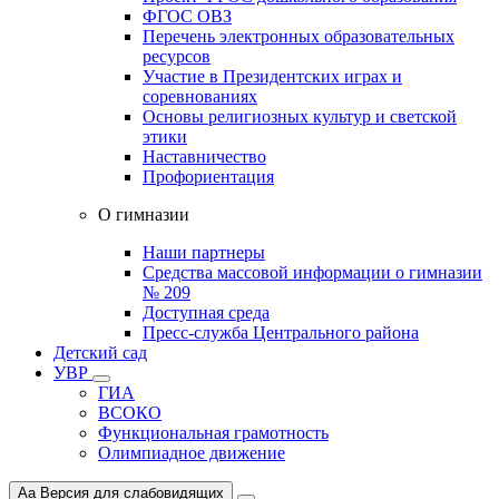
ФГОС ОВЗ
Перечень электронных образовательных
ресурсов
Участие в Президентских играх и
соревнованиях
Основы религиозных культур и светской
этики
Наставничество
Профориентация
О гимназии
Наши партнеры
Средства массовой информации о гимназии
№ 209
Доступная среда
Пресс-служба Центрального района
Детский сад
УВР
ГИА
ВСОКО
Функциональная грамотность
Олимпиадное движение
Aa
Версия для слабовидящих