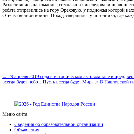
Разделившись на команды, гимназисты исследовали первоцветы
ребята отправились на гору Ореховую, у подножья которой на
Отечественной войны. Поход завершился у источника, где каж
← 29 апреля 2019 года в историческом актовом зале в преддв
всегда будет небо…Пусть всегда будет Мир…»
В Павловской г
Меню сайта
Сведения об образовательной организации
Объявления