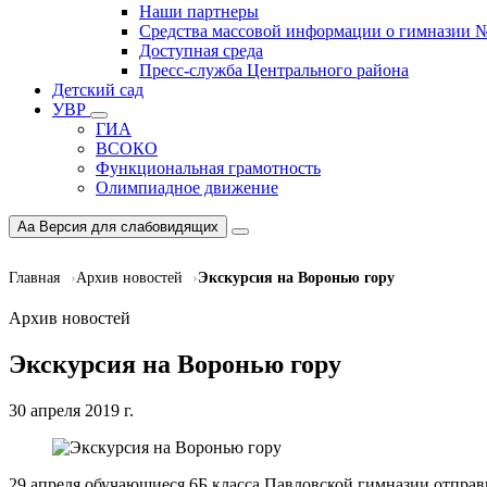
Наши партнеры
Средства массовой информации о гимназии 
Доступная среда
Пресс-служба Центрального района
Детский сад
УВР
ГИА
ВСОКО
Функциональная грамотность
Олимпиадное движение
Aa
Версия для слабовидящих
Главная
Архив новостей
Экскурсия на Воронью гору
Архив новостей
Экскурсия на Воронью гору
30 апреля 2019 г.
29 апреля обучающиеся 6Б класса Павловской гимназии отправи