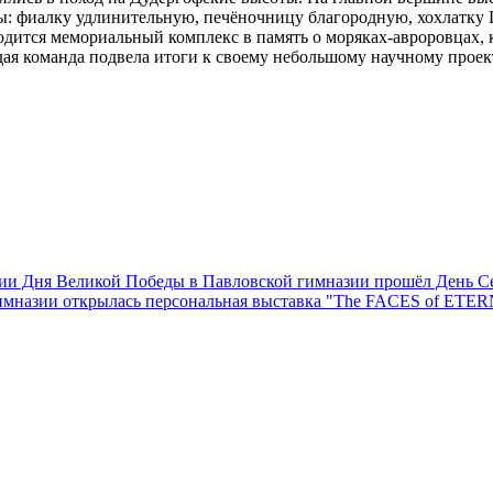
: фиалку удлинительную, печёночницу благородную, хохлатку Г
ходится мемориальный комплекс в память о моряках-авроровцах
дая команда подвела итоги к своему небольшому научному проек
ерии Дня Великой Победы в Павловской гимназии прошёл День С
имназии открылась персональная выставка "The FACES of ETE