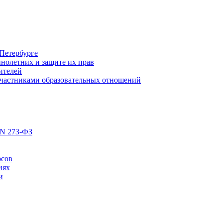
Петербурге
нолетних и защите их прав
ителей
участниками образовательных отношений
 N 273-ФЗ
рсов
иях
и