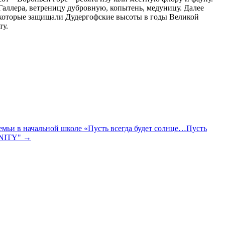
аллера, ветреницу дубровную, копытень, медуницу. Далее
, которые защищали Дудергофские высоты в годы Великой
ту.
емьи в начальной школе «Пусть всегда будет солнце…Пусть
RNITY" →