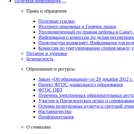
Полезная информация
Права и обращения
Полезные ссылки
Интернет-приемные и Горячие линии
Уполномоченный по правам ребенка в Санкт-
Информация о комиссии по делам несовершен
Прокуратура разъясняет. Информация для род
Комиссия по урегулированию споров между 
Питание и здоровье
Безопасность
Образование и ресурсы
Закон «Об образовании» от 29 декабря 2012 г.
Проект ФГОС дошкольного образования
ФГОС ОВЗ
Перечень электронных образовательных ресу
Участие в Президентских играх и соревнован
Основы религиозных культур и светской этик
Наставничество
Профориентация
О гимназии