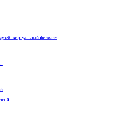
музей: виртуальный филиал»
га
ей
логий