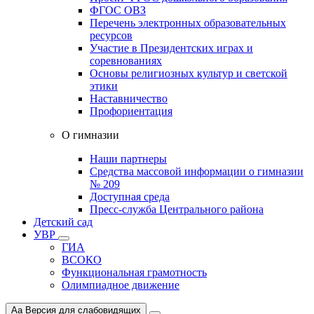
ФГОС ОВЗ
Перечень электронных образовательных
ресурсов
Участие в Президентских играх и
соревнованиях
Основы религиозных культур и светской
этики
Наставничество
Профориентация
О гимназии
Наши партнеры
Средства массовой информации о гимназии
№ 209
Доступная среда
Пресс-служба Центрального района
Детский сад
УВР
ГИА
ВСОКО
Функциональная грамотность
Олимпиадное движение
Aa
Версия для слабовидящих