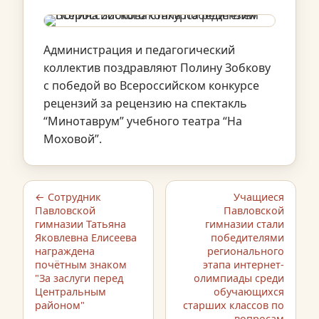
Администрация и педагогический
коллектив поздравляют Полину Зобкову
с победой во Всероссийском конкурсе
рецензий за рецензию на спектакль
“Минотаврум” учебного театра “На
Моховой”.
← Сотрудник
Учащиеся
Павловской
Павловской
гимназии Татьяна
гимназии стали
Яковлевна Елисеева
победителями
награждена
регионального
почётным знаком
этапа интернет-
"За заслуги перед
олимпиады среди
Центральным
обучающихся
районом"
старших классов по
вопросам