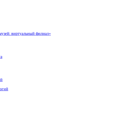
музей: виртуальный филиал»
га
ей
логий