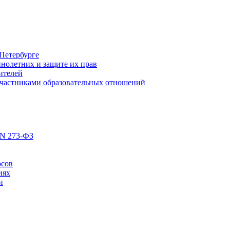
Петербурге
нолетних и защите их прав
ителей
участниками образовательных отношений
 N 273-ФЗ
рсов
иях
и