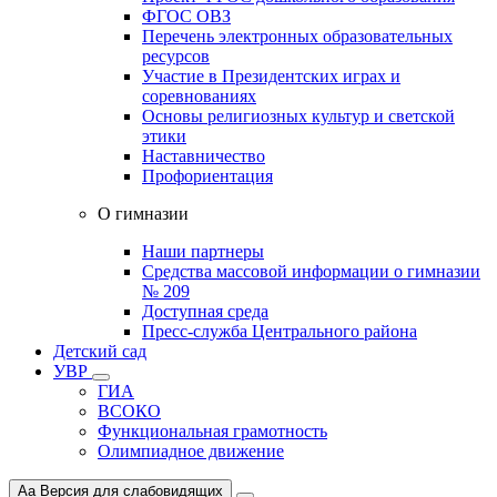
ФГОС ОВЗ
Перечень электронных образовательных
ресурсов
Участие в Президентских играх и
соревнованиях
Основы религиозных культур и светской
этики
Наставничество
Профориентация
О гимназии
Наши партнеры
Средства массовой информации о гимназии
№ 209
Доступная среда
Пресс-служба Центрального района
Детский сад
УВР
ГИА
ВСОКО
Функциональная грамотность
Олимпиадное движение
Aa
Версия для слабовидящих