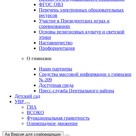
ФГОС ОВЗ
Перечень электронных образовательных
ресурсов
Участие в Президентских играх и
соревнованиях
Основы религиозных культур и светской
этики
Наставничество
Профориентация
О гимназии
Наши партнеры
Средства массовой информации о гимназии
№ 209
Доступная среда
Пресс-служба Центрального района
Детский сад
УВР
ГИА
ВСОКО
Функциональная грамотность
Олимпиадное движение
Aa
Версия для слабовидящих