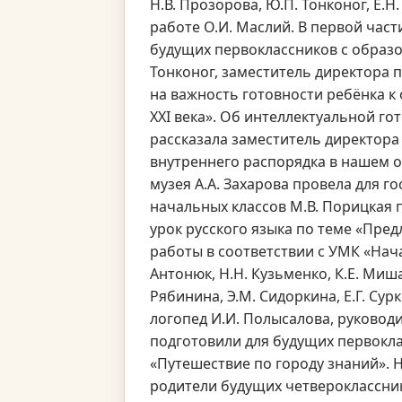
Н.В. Прозорова, Ю.П. Тонконог, Е.
работе О.И. Маслий. В первой час
будущих первоклассников с образо
Тонконог, заместитель директора 
на важность готовности ребёнка к
XXI века». Об интеллектуальной г
рассказала заместитель директора
внутреннего распорядка в нашем о
музея А.А. Захарова провела для г
начальных классов М.В. Порицкая
урок русского языка по теме «Пред
работы в соответствии с УМК «Нача
Антонюк, Н.Н. Кузьменко, К.Е. Мишак
Рябинина, Э.М. Сидоркина, Е.Г. Сурк
логопед И.И. Полысалова, руководи
подготовили для будущих первокла
«Путешествие по городу знаний». 
родители будущих четвероклассни