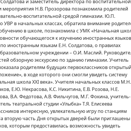
Н. Солдатова и заместитель директора по воспитательной
ти мероприятия Н.В. Прозорова познакомила родителей
вательно-воспитательной средой гимназии. Ю.П.
по УВР в начальных классах, обратила внимание родител
 обучению в школе, познакомила с УМК «Начальная шко
отовности обучающегося к изучению иностранных языко
 по иностранным языкам Е.Н. Солдатова, о правилах
бразовательном учреждении – О.И. Маслий. Руководите
остей обзорную экскурсию по зданию гимназии. Учитель
 показала родителям будущих первоклассников открыты
ложение», в ходе которого они смогли увидеть систему
льная школа XXI века». Учителя начальных классов М.Н.
ов, Е.Ю. Некрасова, К.С. Никитина, Е.В. Розова, Н.Е.
ова, В.А. Федотова, А.В. Фильчугов, М.Г. Фокина, учитель-
тель театральной студии «Улыбка» Т.Я. Елисеева
ссников интересную, увлекательную игру по станциям
На вторую часть Дня открытых дверей были приглашены
ков, которым предоставилась возможность увидеть