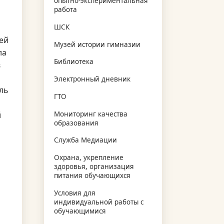
опытно-экспериментальная
работа
ШСК
ей
Музей истории гимназии
ла
Библиотека
в
Электронный дневник
ль
ГТО
й
Мониторинг качества
образования
Служба Медиации
Охрана, укрепление
здоровья, организация
питания обучающихся
Условия для
индивидуальной работы с
обучающимися