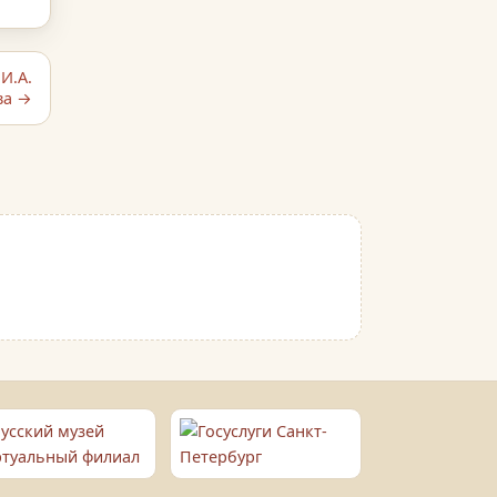
И.А.
ва →