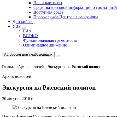
Наши партнеры
Средства массовой информации о гимназии 
Доступная среда
Пресс-служба Центрального района
Детский сад
УВР
ГИА
ВСОКО
Функциональная грамотность
Олимпиадное движение
Aa
Версия для слабовидящих
Главная
Архив новостей
Экскурсия на Ржевский полигон
Архив новостей
Экскурсия на Ржевский полигон
30 августа 2016 г.
Памяти Николая Степановича Гумилёва была посвящена интерес