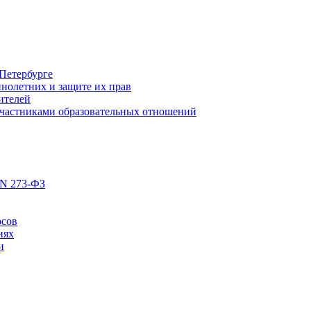
Петербурге
нолетних и защите их прав
ителей
участниками образовательных отношений
 N 273-ФЗ
рсов
иях
и