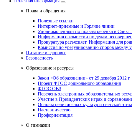
Полезная информация
Права и обращения
Полезные ссылки
Интернет-приемные и Горячие линии
Уполномоченный по правам ребенка в Санкт-
Информация о комиссии по делам несовершен
Прокуратура разъясняет. Информация для род
Комиссия по урегулированию споров между 
Питание и здоровье
Безопасность
Образование и ресурсы
Закон «Об образовании» от 29 декабря 2012 г.
Проект ФГОС дошкольного образования
ФГОС ОВЗ
Перечень электронных образовательных ресу
Участие в Президентских играх и соревнован
Основы религиозных культур и светской этик
Наставничество
Профориентация
О гимназии