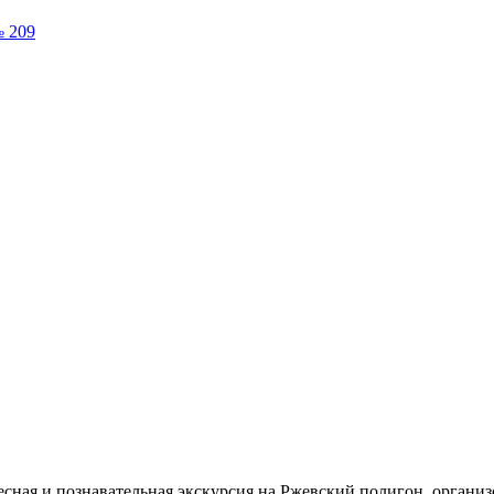
№ 209
ная и познавательная экскурсия на Ржевский полигон, организо