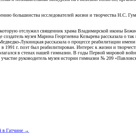
нению большинства исследователей жизни и творчества Н.С. Гум
, которую отслужил священник храма Владимирской иконы Божие
е создатель музея Марина Георгиевна Козырева рассказала о так
Медведко-Лукницкая рассказала о процессе реабилитации имени
1991 г. поэт был реабилитирован. Интерес к жизни и творчеству
сполагался в стенах нашей гимназии. В годы Первой мировой во
 участие руководитель музея истории гимназии № 209 «Павловск
й в Гатчине →