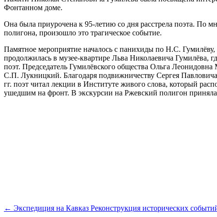
Фонтанном доме.
Она была приурочена к 95-летию со дня расстрела поэта. По м
полигона, произошло это трагическое событие.
Памятное мероприятие началось с панихиды по Н.С. Гумилёву
продолжилась в музее-квартире Льва Николаевича Гумилёва, гд
поэт. Председатель Гумилёвского общества Ольга Леонидовна 
С.П. Лукницкий. Благодаря подвижничеству Сергея Павловича в 
гг. поэт читал лекции в Институте живого слова, который ра
ушедшим на фронт. В экскурсии на Ржевский полигон приняла
← Экспедиция на Кавказ
Реконструкция исторических событи