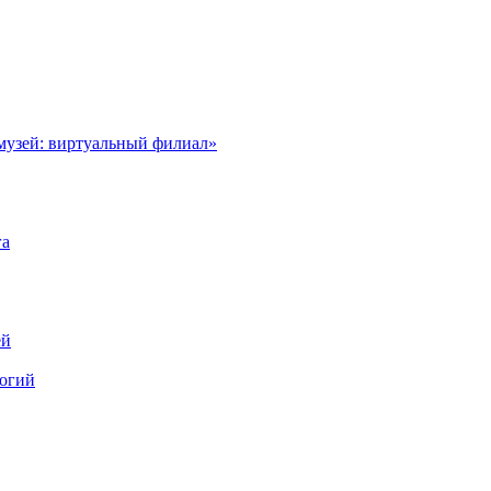
музей: виртуальный филиал»
га
ей
логий