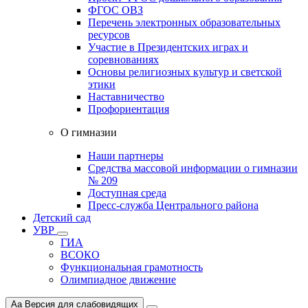
ФГОС ОВЗ
Перечень электронных образовательных
ресурсов
Участие в Президентских играх и
соревнованиях
Основы религиозных культур и светской
этики
Наставничество
Профориентация
О гимназии
Наши партнеры
Средства массовой информации о гимназии
№ 209
Доступная среда
Пресс-служба Центрального района
Детский сад
УВР
ГИА
ВСОКО
Функциональная грамотность
Олимпиадное движение
Aa
Версия для слабовидящих