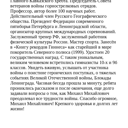
Главного Кавказского хребта. Председатель Совета
ветеранов войны горнострелковых отрядов.
Профессор, автор более 100 научных работ.
Действительный член Русского Географического
общества. Президент Федерации современного
пятиборья Петербурга и Ленинградской области,
организатор крупных международных соревнований.
Заслуженный тренер РФ, заслуженный работник
физической культуры России. Мастер спорта. Занесён
в «Книгу рекордов Гиннеса» как старейший в мире
покоритель Северного полюса (1999). Удостоен 20
государственных наград. С таким уникальным,
великим человеком встретились гимназисты 10-х и 9б
классов. Увидеть вживую, услышать от участника
войны о поистине героических поступках, о тяжелых
событиях Великой Отечественной войны, Блокады
Ленинграда. Часовая беседа прошла за минуту, ребята
прониклись рассказом и после окончания, еще долго
задавали вопросы о том, как Михаил Михайлович
преодолевал все трудности войны. Спасибо огромное,
Михаил Михайлович! Крепкого здоровья и долгих лет
жизни!