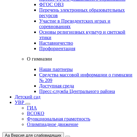
ФГОС ОВЗ
Перечень электронных образовательных
ресурсов
Участие в Президентских играх и
соревнованиях
Основы религиозных культур и светской
этики
Наставничество
Профориентация
О гимназии
Наши партнеры
Средства массовой информации о гимназии
№ 209
Доступная среда
Пресс-служба Центрального района
Детский сад
УВР
ГИА
ВСОКО
Функциональная грамотность
Олимпиадное движение
Aa
Версия для слабовидящих