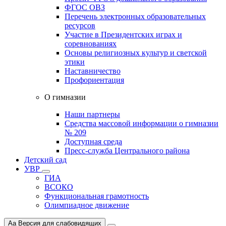
ФГОС ОВЗ
Перечень электронных образовательных
ресурсов
Участие в Президентских играх и
соревнованиях
Основы религиозных культур и светской
этики
Наставничество
Профориентация
О гимназии
Наши партнеры
Средства массовой информации о гимназии
№ 209
Доступная среда
Пресс-служба Центрального района
Детский сад
УВР
ГИА
ВСОКО
Функциональная грамотность
Олимпиадное движение
Aa
Версия для слабовидящих