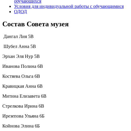
обучающихся
Условия для индивидуальной работы с обучающимися
ОДОД
Состав Совета музея
Дангал Лия 5В
Шубел Анна 5В
Эрхан Эля Нур 5В
Иванова Полина 6В
Костяева Ольга 6В
Кравицкая Анна 6В
Митина Елизавета 6В
Стрелкова Ирина 6В
Ирезепова Ульяна 6Б
Койнова Элина 6Б