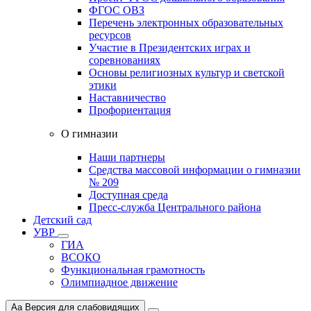
ФГОС ОВЗ
Перечень электронных образовательных
ресурсов
Участие в Президентских играх и
соревнованиях
Основы религиозных культур и светской
этики
Наставничество
Профориентация
О гимназии
Наши партнеры
Средства массовой информации о гимназии
№ 209
Доступная среда
Пресс-служба Центрального района
Детский сад
УВР
ГИА
ВСОКО
Функциональная грамотность
Олимпиадное движение
Aa
Версия для слабовидящих