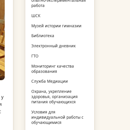
опытно-экспериментальная
работа
ШСК
Музей истории гимназии
Библиотека
Электронный дневник
ГТО
Мониторинг качества
образования
Служба Медиации
Охрана, укрепление
 у
здоровья, организация
питания обучающихся
я
с
Условия для
индивидуальной работы с
обучающимися