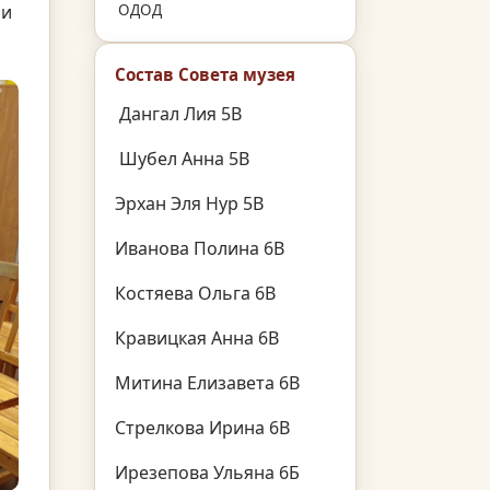
 и
ОДОД
Состав Совета музея
Дангал Лия 5В
Шубел Анна 5В
Эрхан Эля Нур 5В
Иванова Полина 6В
Костяева Ольга 6В
Кравицкая Анна 6В
Митина Елизавета 6В
Стрелкова Ирина 6В
Ирезепова Ульяна 6Б