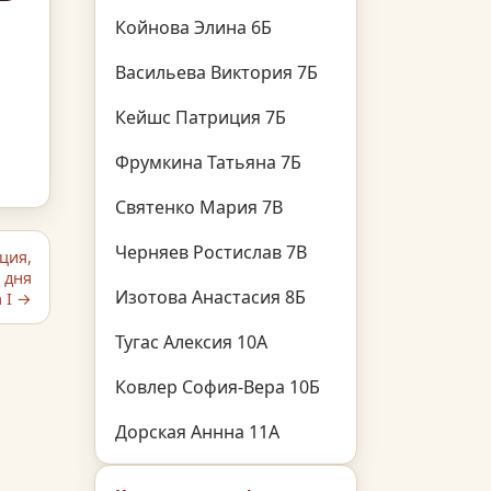
Койнова Элина 6Б
Васильева Виктория 7Б
Кейшс Патриция 7Б
Фрумкина Татьяна 7Б
Святенко Мария 7В
Черняев Ростислав 7В
ция,
 дня
Изотова Анастасия 8Б
 I →
Тугас Алексия 10А
Ковлер София-Вера 10Б
Дорская Аннна 11А