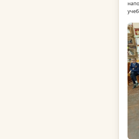
напо
учеб