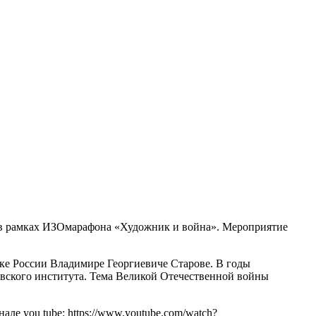
ых в рамках ИЗОмарафона «Художник и война». Мероприятие
е России Владимире Георгиевиче Старове. В годы
овского института. Тема Великой Отечественной войны
але you tube:
https://www.youtube.com/watch?