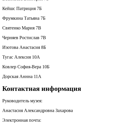
Кейшс Патриция 7Б
Фрумкина Татьяна 7Б
Святенко Мария 7В
Черняев Ростислав 7В
Изотова Анастасия 8Б
Тугас Алексия 10А
Ковлер София-Вера 10Б
Дорская Аннна 11А
Контактная информация
Руководитель музея:
Анастасия Александровна Захарова
Электронная почта: