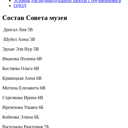
Условия для индивидуальной работы с обучающимися
ОДОД
Состав Совета музея
Дангал Лия 5В
Шубел Анна 5В
Эрхан Эля Нур 5В
Иванова Полина 6В
Костяева Ольга 6В
Кравицкая Анна 6В
Митина Елизавета 6В
Стрелкова Ирина 6В
Ирезепова Ульяна 6Б
Койнова Элина 6Б
Васильева Виктория 7Б