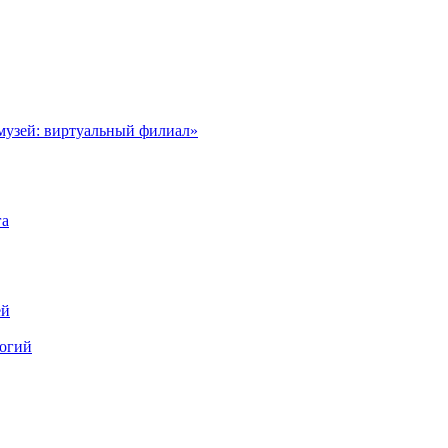
музей: виртуальный филиал»
га
ей
логий