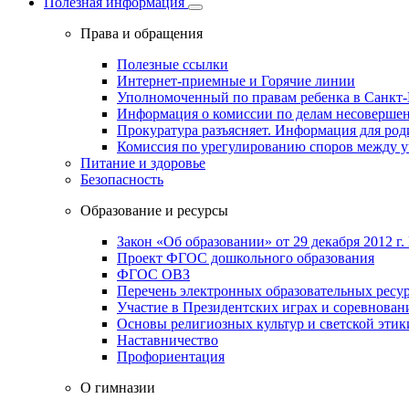
Полезная информация
Права и обращения
Полезные ссылки
Интернет-приемные и Горячие линии
Уполномоченный по правам ребенка в Санкт-
Информация о комиссии по делам несовершен
Прокуратура разъясняет. Информация для род
Комиссия по урегулированию споров между 
Питание и здоровье
Безопасность
Образование и ресурсы
Закон «Об образовании» от 29 декабря 2012 г.
Проект ФГОС дошкольного образования
ФГОС ОВЗ
Перечень электронных образовательных ресу
Участие в Президентских играх и соревнован
Основы религиозных культур и светской этик
Наставничество
Профориентация
О гимназии