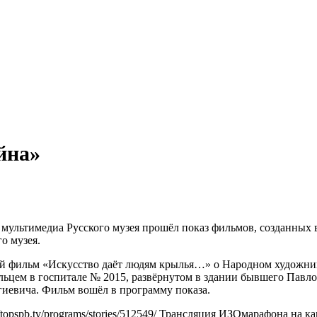
йна»
ра мультимедиа Русского музея прошёл показ фильмов, созданн
о музея.
й фильм «Искусство даёт людям крылья…» о Народном художник
ьцем в госпитале № 2015, развёрнутом в здании бывшего Павл
гиевича. Фильм вошёл в программу показа.
//topspb.tv/programs/stories/512549/
Трансляция ИЗОмарафона на кан