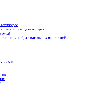
Петербурге
нолетних и защите их прав
ителей
участниками образовательных отношений
 N 273-ФЗ
рсов
иях
и