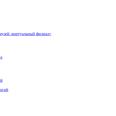
музей: виртуальный филиал»
га
ей
логий