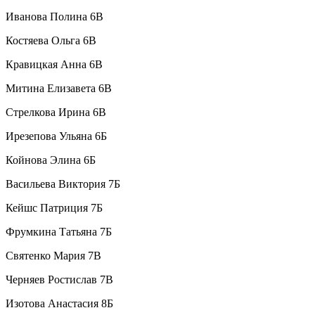
Иванова Полина 6В
Костяева Ольга 6В
Кравицкая Анна 6В
Митина Елизавета 6В
Стрелкова Ирина 6В
Ирезепова Ульяна 6Б
Койнова Элина 6Б
Васильева Виктория 7Б
Кейшс Патриция 7Б
Фрумкина Татьяна 7Б
Святенко Мария 7В
Черняев Ростислав 7В
Изотова Анастасия 8Б