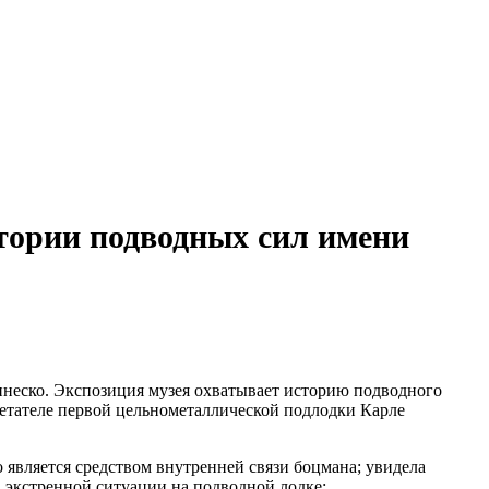
стории подводных сил имени
инеско. Экспозиция музея охватывает историю подводного
ретателе первой цельнометаллической подлодки Карле
 является средством внутренней связи боцмана; увидела
в экстренной ситуации на подводной лодке;