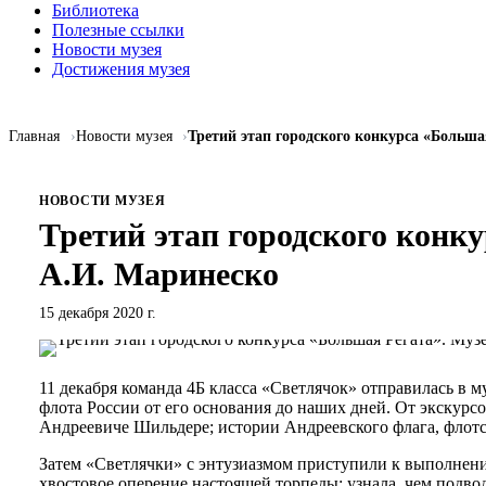
Библиотека
Полезные ссылки
Новости музея
Достижения музея
Главная
Новости музея
Третий этап городского конкурса «Больш
НОВОСТИ МУЗЕЯ
Третий этап городского конк
А.И. Маринеско
15 декабря 2020 г.
11 декабря команда 4Б класса «Светлячок» отправилась в
флота России от его основания до наших дней. От экскурс
Андреевиче Шильдере; истории Андреевского флага, флот
Затем «Светлячки» с энтузиазмом приступили к выполнению
хвостовое оперение настоящей торпеды; узнала, чем подво