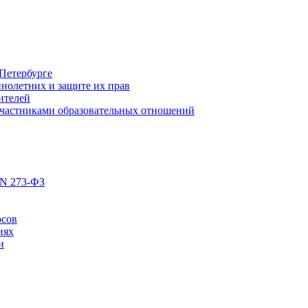
Петербурге
нолетних и защите их прав
ителей
участниками образовательных отношений
 N 273-ФЗ
рсов
иях
и