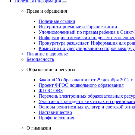
Полезная информация
Права и обращения
Полезные ссылки
Интернет-приемные и Горячие линии
Уполномоченный по правам ребенка в Санкт-
Информация о комиссии по делам несовершен
Прокуратура разъясняет. Информация для род
Комиссия по урегулированию споров между 
Питание и здоровье
Безопасность
Образование и ресурсы
Закон «Об образовании» от 29 декабря 2012 г.
Проект ФГОС дошкольного образования
ФГОС ОВЗ
Перечень электронных образовательных ресу
Участие в Президентских играх и соревнован
Основы религиозных культур и светской этик
Наставничество
Профориентация
О гимназии