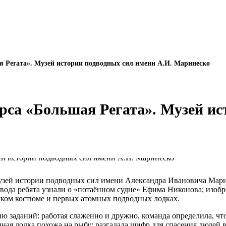
ая Регата». Музей истории подводных сил имени А.И. Маринеско
урса «Большая Регата». Музей и
 музей истории подводных сил имени Александра Ивановича Мар
овода ребята узнали о «потаённом судне» Ефима Никонова; изоб
ском костюме и первых атомных подводных лодках.
 заданий: работая слаженно и дружно, команда определила, что
дная лодка похожа на рыбу; разгадала шифр для спасения людей 