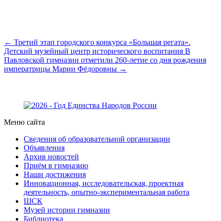
← Третий этап городского конкурса «Большая регата».
Детский музейный центр исторического воспитания
В
Павловской гимназии отметили 260-летие со дня рождения
императрицы Марии Фёдоровны →
Меню сайта
Сведения об образовательной организации
Объявления
Архив новостей
Приём в гимназию
Наши достижения
Инновационная, исследовательская, проектная
деятельность, опытно-экспериментальная работа
ШСК
Музей истории гимназии
Библиотека