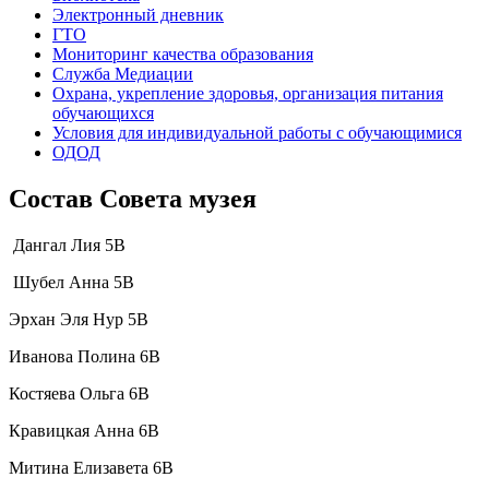
Электронный дневник
ГТО
Мониторинг качества образования
Служба Медиации
Охрана, укрепление здоровья, организация питания
обучающихся
Условия для индивидуальной работы с обучающимися
ОДОД
Состав Совета музея
Дангал Лия 5В
Шубел Анна 5В
Эрхан Эля Нур 5В
Иванова Полина 6В
Костяева Ольга 6В
Кравицкая Анна 6В
Митина Елизавета 6В