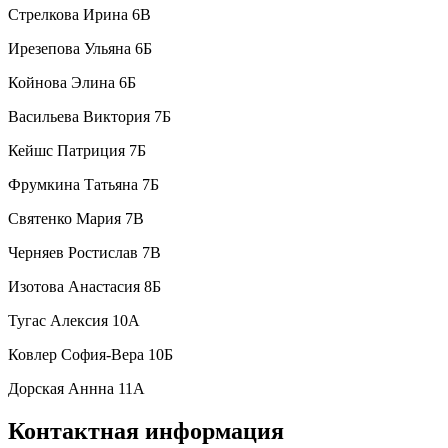
Стрелкова Ирина 6В
Ирезепова Ульяна 6Б
Койнова Элина 6Б
Васильева Виктория 7Б
Кейшс Патриция 7Б
Фрумкина Татьяна 7Б
Святенко Мария 7В
Черняев Ростислав 7В
Изотова Анастасия 8Б
Тугас Алексия 10А
Ковлер София-Вера 10Б
Дорская Аннна 11А
Контактная информация