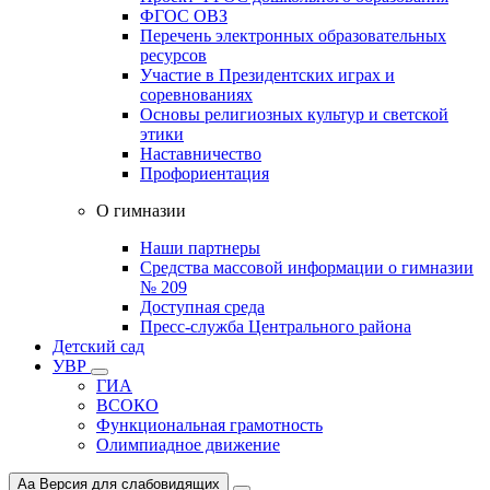
ФГОС ОВЗ
Перечень электронных образовательных
ресурсов
Участие в Президентских играх и
соревнованиях
Основы религиозных культур и светской
этики
Наставничество
Профориентация
О гимназии
Наши партнеры
Средства массовой информации о гимназии
№ 209
Доступная среда
Пресс-служба Центрального района
Детский сад
УВР
ГИА
ВСОКО
Функциональная грамотность
Олимпиадное движение
Aa
Версия для слабовидящих