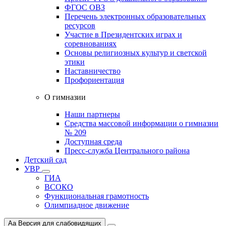
ФГОС ОВЗ
Перечень электронных образовательных
ресурсов
Участие в Президентских играх и
соревнованиях
Основы религиозных культур и светской
этики
Наставничество
Профориентация
О гимназии
Наши партнеры
Средства массовой информации о гимназии
№ 209
Доступная среда
Пресс-служба Центрального района
Детский сад
УВР
ГИА
ВСОКО
Функциональная грамотность
Олимпиадное движение
Aa
Версия для слабовидящих