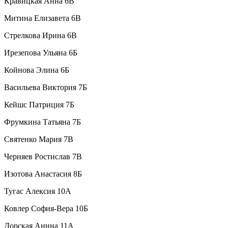
Кравицкая Анна 6В
Митина Елизавета 6В
Стрелкова Ирина 6В
Ирезепова Ульяна 6Б
Койнова Элина 6Б
Васильева Виктория 7Б
Кейшс Патриция 7Б
Фрумкина Татьяна 7Б
Святенко Мария 7В
Черняев Ростислав 7В
Изотова Анастасия 8Б
Тугас Алексия 10А
Ковлер София-Вера 10Б
Дорская Аннна 11А