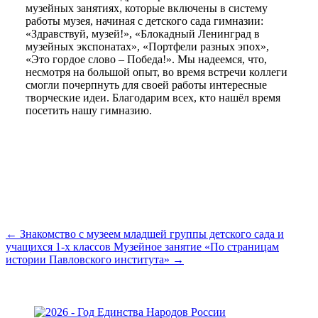
музейных занятиях, которые включены в систему
работы музея, начиная с детского сада гимназии:
«Здравствуй, музей!», «Блокадный Ленинград в
музейных экспонатах», «Портфели разных эпох»,
«Это гордое слово – Победа!». Мы надеемся, что,
несмотря на большой опыт, во время встречи коллеги
смогли почерпнуть для своей работы интересные
творческие идеи. Благодарим всех, кто нашёл время
посетить нашу гимназию.
← Знакомство с музеем младшей группы детского сада и
учащихся 1-х классов
Музейное занятие «По страницам
истории Павловского института» →