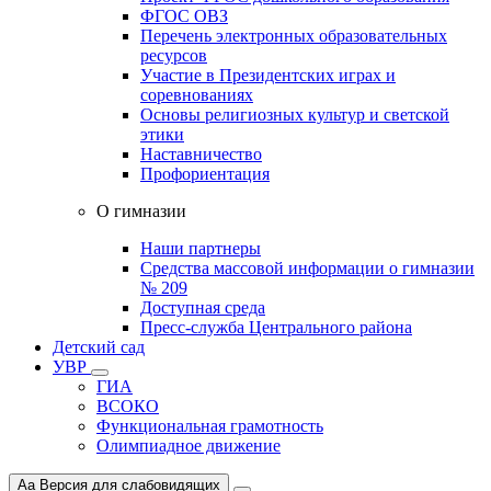
ФГОС ОВЗ
Перечень электронных образовательных
ресурсов
Участие в Президентских играх и
соревнованиях
Основы религиозных культур и светской
этики
Наставничество
Профориентация
О гимназии
Наши партнеры
Средства массовой информации о гимназии
№ 209
Доступная среда
Пресс-служба Центрального района
Детский сад
УВР
ГИА
ВСОКО
Функциональная грамотность
Олимпиадное движение
Aa
Версия для слабовидящих