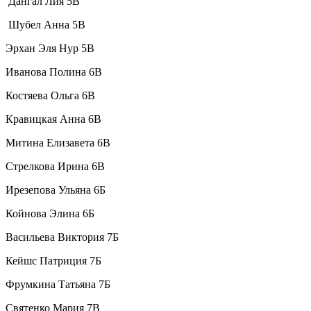
Дангал Лия 5В
Шубел Анна 5В
Эрхан Эля Нур 5В
Иванова Полина 6В
Костяева Ольга 6В
Кравицкая Анна 6В
Митина Елизавета 6В
Стрелкова Ирина 6В
Ирезепова Ульяна 6Б
Койнова Элина 6Б
Васильева Виктория 7Б
Кейшс Патриция 7Б
Фрумкина Татьяна 7Б
Святенко Мария 7В