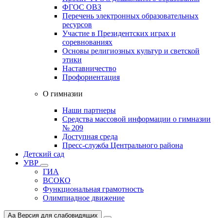
ФГОС ОВЗ
Перечень электронных образовательных
ресурсов
Участие в Президентских играх и
соревнованиях
Основы религиозных культур и светской
этики
Наставничество
Профориентация
О гимназии
Наши партнеры
Средства массовой информации о гимназии
№ 209
Доступная среда
Пресс-служба Центрального района
Детский сад
УВР
ГИА
ВСОКО
Функциональная грамотность
Олимпиадное движение
Aa
Версия для слабовидящих