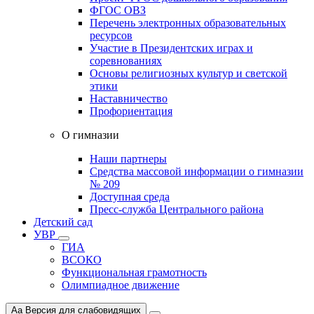
ФГОС ОВЗ
Перечень электронных образовательных
ресурсов
Участие в Президентских играх и
соревнованиях
Основы религиозных культур и светской
этики
Наставничество
Профориентация
О гимназии
Наши партнеры
Средства массовой информации о гимназии
№ 209
Доступная среда
Пресс-служба Центрального района
Детский сад
УВР
ГИА
ВСОКО
Функциональная грамотность
Олимпиадное движение
Aa
Версия для слабовидящих