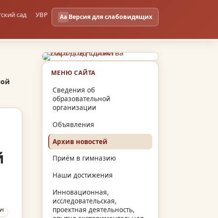
тский сад
УВР
Версия для слабовидящих
Aa
МЕНЮ САЙТА
ной
Сведения об
образовательной
организации
Объявления
Архив новостей
й
Приём в гимназию
Наши достижения
Инновационная,
исследовательская,
проектная деятельность,