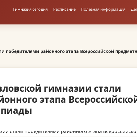
Гимназия сегодня
Расписание
Полезная информация
Де
и победителями районного этапа Всероссийской предмет
ловской гимназии стали
онного этапа Всероссийско
мпиады