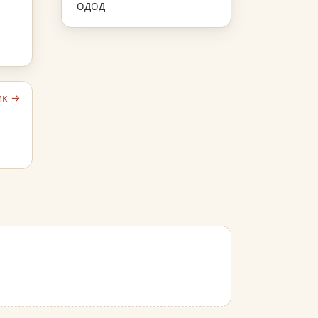
ОДОД
ик →