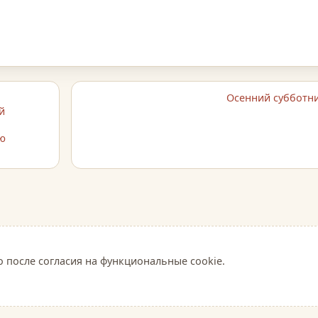
Осенний субботн
й
ию
о после согласия на функциональные cookie.