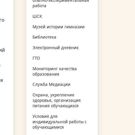
опытно-экспериментальная
работа
ШСК
го
Музей истории гимназии
Библиотека
Электронный дневник
ий
ГТО
о
Мониторинг качества
образования
ия
Служба Медиации
Охрана, укрепление
здоровья, организация
питания обучающихся
Условия для
индивидуальной работы с
обучающимися