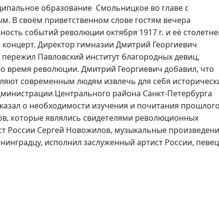
ипальное образование Смольницкое во главе с
. В своём приветственном слове гостям вечера
ость событий революции октября 1917 г. и её столетне
 концерт. Директор гимназии Дмитрий Георгиевич
 пережил Павловский институт благородных девиц,
во время революции. Дмитрий Георгиевич добавил, что
оляют современным людям извлечь для себя историческ
администрации Центрального района Санкт-Петербурга
казал о необходимости изучения и почитания прошлог
тов, которые являлись свидетелями революционных
ст России Сергей Новожилов, музыкальные произведен
нинградцу, исполнил заслуженный артист России, певец