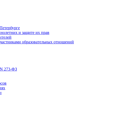
Петербурге
нолетних и защите их прав
ителей
участниками образовательных отношений
 N 273-ФЗ
рсов
иях
и