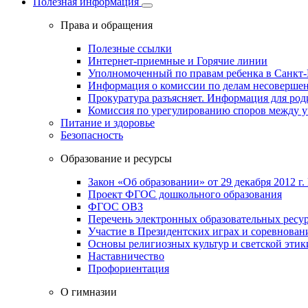
Полезная информация
Права и обращения
Полезные ссылки
Интернет-приемные и Горячие линии
Уполномоченный по правам ребенка в Санкт-
Информация о комиссии по делам несовершен
Прокуратура разъясняет. Информация для род
Комиссия по урегулированию споров между 
Питание и здоровье
Безопасность
Образование и ресурсы
Закон «Об образовании» от 29 декабря 2012 г.
Проект ФГОС дошкольного образования
ФГОС ОВЗ
Перечень электронных образовательных ресу
Участие в Президентских играх и соревнован
Основы религиозных культур и светской этик
Наставничество
Профориентация
О гимназии