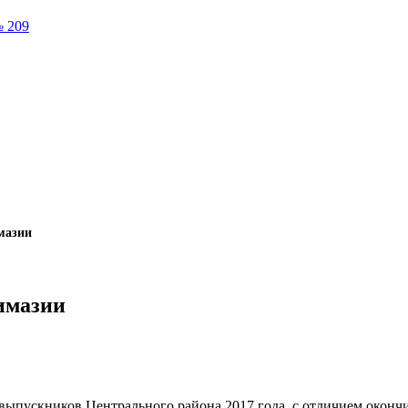
№ 209
мазии
имазии
 выпускников Центрального района 2017 года, с отличием оконч