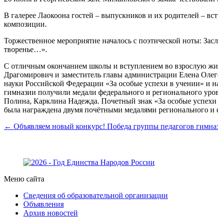
В галерее Лаокоона гостей – выпускников и их родителей – в
композиции.
Торжественное мероприятие началось с поэтической ноты: За
творенье…».
С отличным окончанием школы и вступлением во взрослую жи
Драгомирович и заместитель главы администрации Елена Оле
науки Российской Федерации «За особые успехи в учении» и н
гимназии получили медали федерального и регионального уров
Полина, Карклина Надежда. Почетный знак «За особые успех
была награждена двумя почётными медалями регионального и 
← Объявляем новый конкурс!
Победа группы педагогов гимназ
Меню сайта
Сведения об образовательной организации
Объявления
Архив новостей