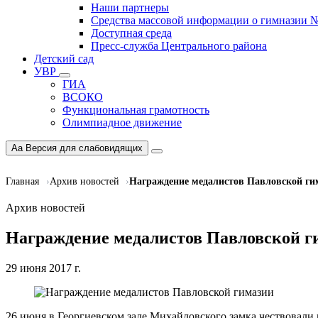
Наши партнеры
Средства массовой информации о гимназии 
Доступная среда
Пресс-служба Центрального района
Детский сад
УВР
ГИА
ВСОКО
Функциональная грамотность
Олимпиадное движение
Aa
Версия для слабовидящих
Главная
Архив новостей
Награждение медалистов Павловской ги
Архив новостей
Награждение медалистов Павловской г
29 июня 2017 г.
26 июня в Георгиевском зале Михайловского замка чествовали