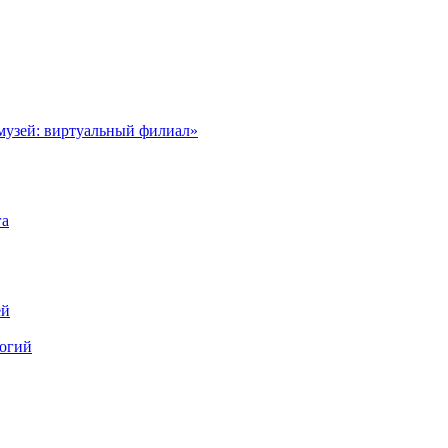
музей: виртуальный филиал»
га
ей
логий