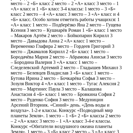
место – 2 «Б» класс 2 место – 2 «А» класс 3 место – 1
«А» класс и 1 «Б» класс 3-4 классы: 1 место – 3 «Б»
класс 2 место – 4 «А» класс 3 место – 3 «А» класс и 4
«Б» класс. Особо хотим отметить работы учащихся: 1
«А» класс 1 место – Подберёзко Яна 2 место – Гущева
Ксения 3 место – Кушнарёв Роман 1 «Б» класс 1 место
– Макаров Артём 2 место – Бойкопарин Кирилл 3
место – Давыдова Анна 2 «А» класс 1 место –
Веремеенко Глафира 2 место – Гордеев Григорий 3
место – Джамалов Кирилл 2 «Б» класс 1 место –
Бородачёва Мария 2 место – Абрамова Анисья 3 место
– Бородина Валерия 3 «А» класс 1 место –
Следелевский Артемий 2 место – Гладышев Михаил 3
место – Белевцев Владислав 3 «Б» класс 1 место –
Бутова Ирина 2 место – Бочкарёва Софья 3 место –
Зозуля Виктор 4 «А» класс 1 место – Тугас Алексия 2
место – Мартинес Паула 3 место – Калашова
Анастасия 4 «Б» класс 1 место – Бровкина София 2
место – Руденко София 3 место – Медуницин
Арсений Вторник. «Синий» день. «День воды и
воздуха». 1-2-е классы. Конкурс «Подводный мир
планеты Земля». 1 место – 1 «Б» 2 «Б» классы 2 место
– 2 «А» класс 3 место – 1 «А» класс 3-4-е классы.
Конкурс «Обитатели воздушного океана планеты
Земля». 1 место – 3 «Б» класс 2 место – 3 «А» класс 3