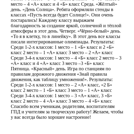
место – 4 «А» класс и 4 «Б» класс Среда. «Жёлтый»
день. «День Солнца». Ребята оформляли стенды в
классах «Пусть всегда будет Солнце!». Они очень
постарались! Каждому классу выражаем
благодарность за создание яркой, солнечной и тёплой
атмосферы в этот день. Четверг. «Чёрно-белый» день.
«То я в клетку, то в линейку». В этот день все классы
писали интегрированные олимпиады. Результаты:
Среди 1-2-х классов: 1 место – 1 «Б» класс и 2 «Б»
класс 2 место – 1 «А» класс 3 место – 2 «А» класс
Среди 3-4-х классов: 1 место – 4 «Б» класс 2 место – 3
«А» класс и 4 «А» класс 3 место –3 «Б» класс
Пятница. «Красный» день. Игра по станциям по
правилам дорожного движения «Знай правила
движения, как таблицу умножения!». Результаты:
Среди 1-2-х классов: 1 место – 2 «А» класс, «2 Б»
класс 2 место – 1 «Б» класс 3 место – 1 «А» класс
Среди 3-4-х классов: 1 место – 3 «А» класс, 3 «Б»
класс 2 место – 4 «А» класс 3 место – 4 «Б» класс
Спасибо всем ученикам, родителям, воспитателям
ГПД и учителям за творческую работу! Желаем, чтобы
у вас всегда было хорошее настроение!