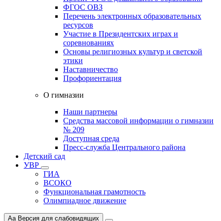
ФГОС ОВЗ
Перечень электронных образовательных
ресурсов
Участие в Президентских играх и
соревнованиях
Основы религиозных культур и светской
этики
Наставничество
Профориентация
О гимназии
Наши партнеры
Средства массовой информации о гимназии
№ 209
Доступная среда
Пресс-служба Центрального района
Детский сад
УВР
ГИА
ВСОКО
Функциональная грамотность
Олимпиадное движение
Aa
Версия для слабовидящих