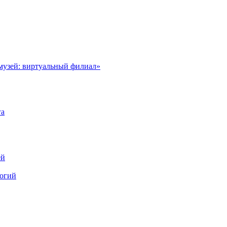
музей: виртуальный филиал»
га
ей
логий