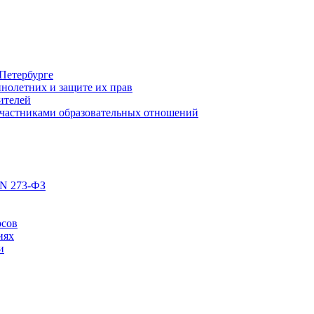
Петербурге
нолетних и защите их прав
ителей
участниками образовательных отношений
 N 273-ФЗ
рсов
иях
и