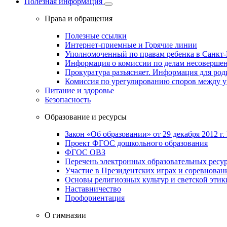
Полезная информация
Права и обращения
Полезные ссылки
Интернет-приемные и Горячие линии
Уполномоченный по правам ребенка в Санкт-
Информация о комиссии по делам несовершен
Прокуратура разъясняет. Информация для род
Комиссия по урегулированию споров между 
Питание и здоровье
Безопасность
Образование и ресурсы
Закон «Об образовании» от 29 декабря 2012 г.
Проект ФГОС дошкольного образования
ФГОС ОВЗ
Перечень электронных образовательных ресу
Участие в Президентских играх и соревнован
Основы религиозных культур и светской этик
Наставничество
Профориентация
О гимназии