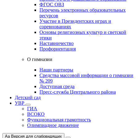
ФГОС ОВЗ
Перечень электронных образовательных
ресурсов
Участие в Президентских играх и
соревнованиях
Основы религиозных культур и светской
этики
Наставничество
Профориентация
О гимназии
Наши партнеры
Средства массовой информации о гимназии
№ 209
Доступная среда
Пресс-служба Центрального района
Детский сад
УВР
ГИА
ВСОКО
Функциональная грамотность
Олимпиадное движение
Aa
Версия для слабовидящих