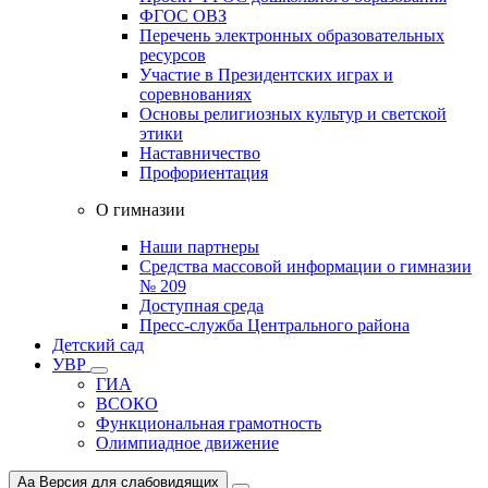
ФГОС ОВЗ
Перечень электронных образовательных
ресурсов
Участие в Президентских играх и
соревнованиях
Основы религиозных культур и светской
этики
Наставничество
Профориентация
О гимназии
Наши партнеры
Средства массовой информации о гимназии
№ 209
Доступная среда
Пресс-служба Центрального района
Детский сад
УВР
ГИА
ВСОКО
Функциональная грамотность
Олимпиадное движение
Aa
Версия для слабовидящих