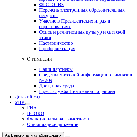
ФГОС ОВЗ
Перечень электронных образовательных
ресурсов
Участие в Президентских играх и
соревнованиях
Основы религиозных культур и светской
этики
Наставничество
Профориентация
О гимназии
Наши партнеры
Средства массовой информации о гимназии
№ 209
Доступная среда
Пресс-служба Центрального района
Детский сад
УВР
ГИА
ВСОКО
Функциональная грамотность
Олимпиадное движение
Aa
Версия для слабовидящих