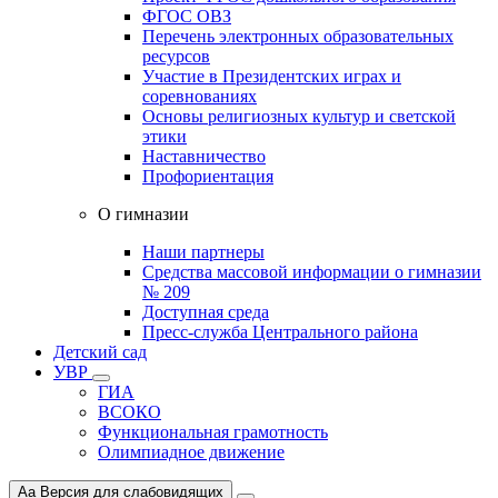
ФГОС ОВЗ
Перечень электронных образовательных
ресурсов
Участие в Президентских играх и
соревнованиях
Основы религиозных культур и светской
этики
Наставничество
Профориентация
О гимназии
Наши партнеры
Средства массовой информации о гимназии
№ 209
Доступная среда
Пресс-служба Центрального района
Детский сад
УВР
ГИА
ВСОКО
Функциональная грамотность
Олимпиадное движение
Aa
Версия для слабовидящих