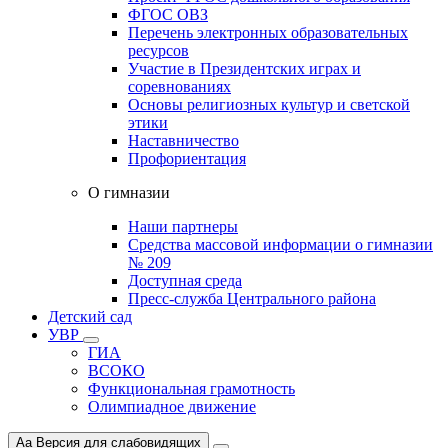
ФГОС ОВЗ
Перечень электронных образовательных
ресурсов
Участие в Президентских играх и
соревнованиях
Основы религиозных культур и светской
этики
Наставничество
Профориентация
О гимназии
Наши партнеры
Средства массовой информации о гимназии
№ 209
Доступная среда
Пресс-служба Центрального района
Детский сад
УВР
ГИА
ВСОКО
Функциональная грамотность
Олимпиадное движение
Aa
Версия для слабовидящих