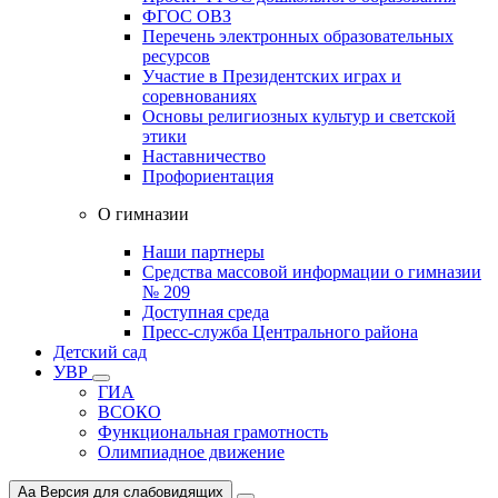
ФГОС ОВЗ
Перечень электронных образовательных
ресурсов
Участие в Президентских играх и
соревнованиях
Основы религиозных культур и светской
этики
Наставничество
Профориентация
О гимназии
Наши партнеры
Средства массовой информации о гимназии
№ 209
Доступная среда
Пресс-служба Центрального района
Детский сад
УВР
ГИА
ВСОКО
Функциональная грамотность
Олимпиадное движение
Aa
Версия для слабовидящих