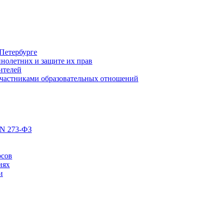
Петербурге
нолетних и защите их прав
ителей
участниками образовательных отношений
 N 273-ФЗ
рсов
иях
и