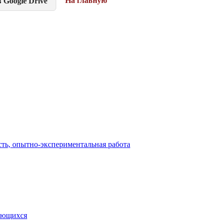
На главную
 Google Drive
сть, опытно-экспериментальная работа
чающихся