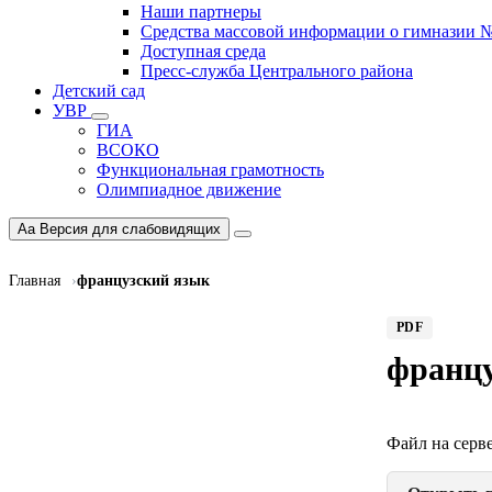
Наши партнеры
Средства массовой информации о гимназии 
Доступная среда
Пресс-служба Центрального района
Детский сад
УВР
ГИА
ВСОКО
Функциональная грамотность
Олимпиадное движение
Aa
Версия для слабовидящих
Главная
французский язык
PDF
францу
Файл на серве