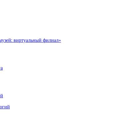
музей: виртуальный филиал»
га
ей
логий