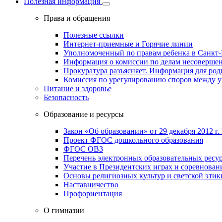
Полезная информация
Права и обращения
Полезные ссылки
Интернет-приемные и Горячие линии
Уполномоченный по правам ребенка в Санкт-
Информация о комиссии по делам несовершен
Прокуратура разъясняет. Информация для род
Комиссия по урегулированию споров между 
Питание и здоровье
Безопасность
Образование и ресурсы
Закон «Об образовании» от 29 декабря 2012 г.
Проект ФГОС дошкольного образования
ФГОС ОВЗ
Перечень электронных образовательных ресу
Участие в Президентских играх и соревнован
Основы религиозных культур и светской этик
Наставничество
Профориентация
О гимназии