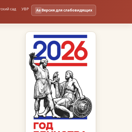
тский сад
УВР
Версия для слабовидящих
Aa