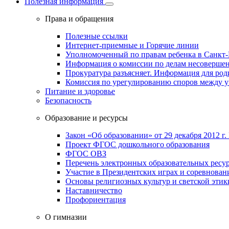
Полезная информация
Права и обращения
Полезные ссылки
Интернет-приемные и Горячие линии
Уполномоченный по правам ребенка в Санкт-
Информация о комиссии по делам несовершен
Прокуратура разъясняет. Информация для род
Комиссия по урегулированию споров между 
Питание и здоровье
Безопасность
Образование и ресурсы
Закон «Об образовании» от 29 декабря 2012 г.
Проект ФГОС дошкольного образования
ФГОС ОВЗ
Перечень электронных образовательных ресу
Участие в Президентских играх и соревнован
Основы религиозных культур и светской этик
Наставничество
Профориентация
О гимназии