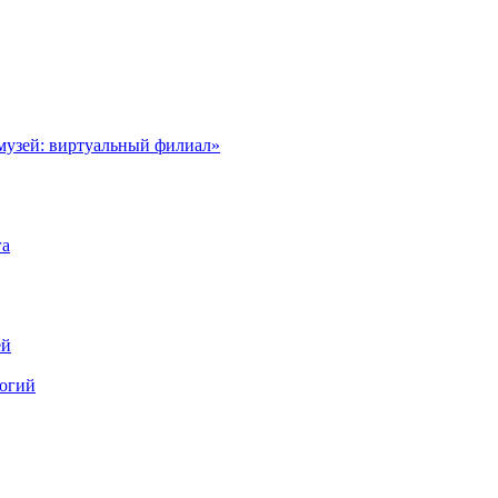
музей: виртуальный филиал»
га
ей
логий