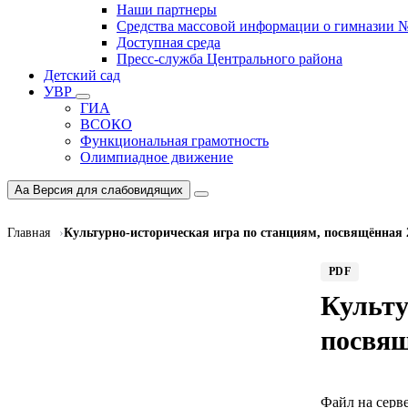
Наши партнеры
Средства массовой информации о гимназии 
Доступная среда
Пресс-служба Центрального района
Детский сад
УВР
ГИА
ВСОКО
Функциональная грамотность
Олимпиадное движение
Aa
Версия для слабовидящих
Главная
Культурно-историческая игра по станциям, посвящённая
PDF
Культу
посвящ
Файл на серве