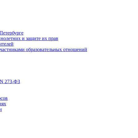
Петербурге
нолетних и защите их прав
ителей
участниками образовательных отношений
 N 273-ФЗ
рсов
иях
и