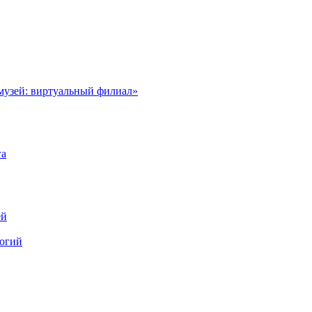
музей: виртуальный филиал»
га
ей
логий