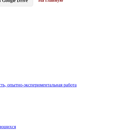
На главную
 Google Drive
сть, опытно-экспериментальная работа
чающихся