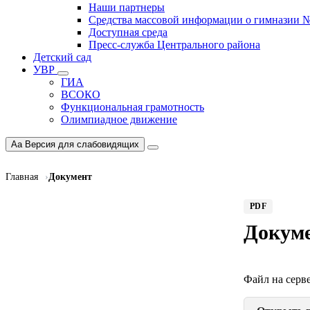
Наши партнеры
Средства массовой информации о гимназии 
Доступная среда
Пресс-служба Центрального района
Детский сад
УВР
ГИА
ВСОКО
Функциональная грамотность
Олимпиадное движение
Aa
Версия для слабовидящих
Главная
Документ
PDF
Докум
Файл на серве