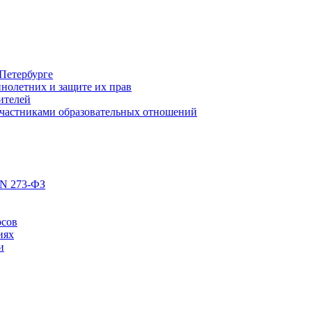
Петербурге
нолетних и защите их прав
ителей
участниками образовательных отношений
 N 273-ФЗ
рсов
иях
и