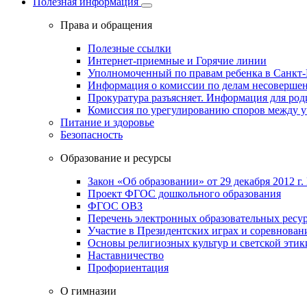
Полезная информация
Права и обращения
Полезные ссылки
Интернет-приемные и Горячие линии
Уполномоченный по правам ребенка в Санкт-
Информация о комиссии по делам несовершен
Прокуратура разъясняет. Информация для род
Комиссия по урегулированию споров между 
Питание и здоровье
Безопасность
Образование и ресурсы
Закон «Об образовании» от 29 декабря 2012 г.
Проект ФГОС дошкольного образования
ФГОС ОВЗ
Перечень электронных образовательных ресу
Участие в Президентских играх и соревнован
Основы религиозных культур и светской этик
Наставничество
Профориентация
О гимназии